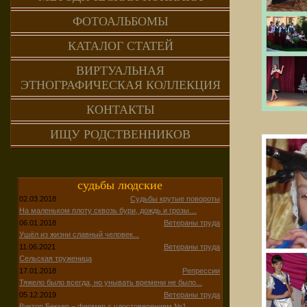
ФОТОАЛЬБОМЫ
КАТАЛОГ СТАТЕЙ
ВИРТУАЛЬНАЯ
ЭТНОГРАФИЧЕСКАЯ КОЛЛЕКЦИЯ
КОНТАКТЫ
ИЩУ РОДСТВЕННИКОВ
судьбы людские
02.03.2018
Судьбы крутые повороты
На маленьком плоту сквозь бури, дождь и грозы…
06.01.2018
Ветераны труда
Ушёл из жизни славный человек...
11.06.2021
Ветераны труда
Сельская труженица
17.01.2018
Репрессии
Тяжело было всегда, но унывать времени не было...
05.12.2019
Ветераны труда
Виктор Беккер – фермер с удостоверением №1