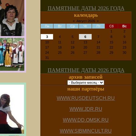
ПАМЯТНЫЕ ДАТЫ 2026 ГОДА
календарь
«
Август 2026
»
Пн
Вт
Ср
Чт
Пт
Сб
Вс
1
2
3
4
5
6
7
8
9
10
11
12
13
14
15
16
17
18
19
20
21
22
23
24
25
26
27
28
29
30
31
ПАМЯТНЫЕ ДАТЫ 2026 ГОДА
архив записей
наши партнёры
WWW.RUSDEUTSCH.RU
WWW.JDR.RU
WWW.DD.OMSK.RU
WWW.SIBMINCULT.RU