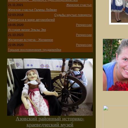
21.11.2021
Женское счастье
Женское счастье Галины Лейман
12.03.2018
Судьбы крутые повороты
Принцесса в мире автомобилей
19.05.2020
Репрессии
История жизни Эльзы Экк
21.10.2023
Репрессии
Желанная встреча - Желанное
22.05.2020
Репрессии
Горькие воспоминания трудармейки
Азовский районный историко-
краеведческий музей