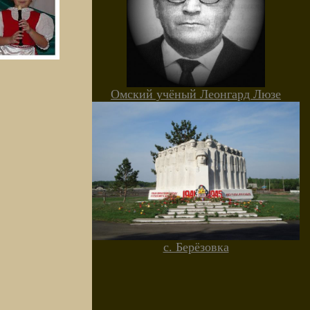
Омский учёный Леонгард Люзе
с. Берёзовка