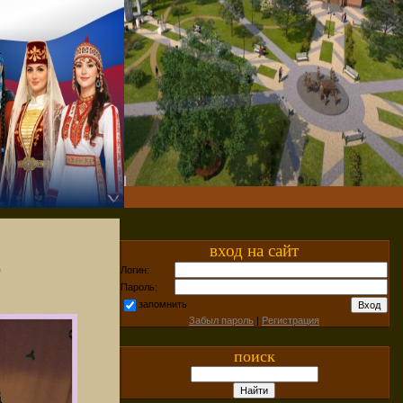
вход на сайт
Логин:
"
Пароль:
запомнить
Забыл пароль
|
Регистрация
поиск