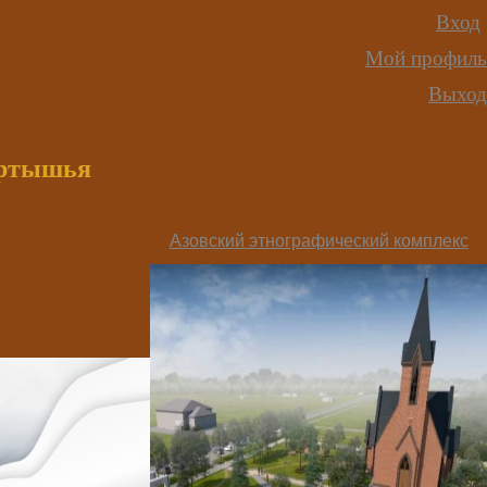
Вход
Мой профиль
Выход
иртышья
Азовский этнографический комплекс