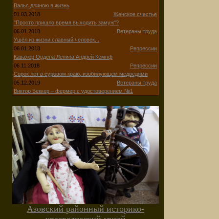
Вальс длиною в жизнь
01.03.2018
Женское счастье
"Просто пришло время выходить замуж"?
06.01.2018
Ветераны труда
Ушёл из жизни славный человек...
06.01.2018
Репрессии
Кавалер Ордена Ленина Андрей Кемпф
06.11.2018
Репрессии
Сорок лет в суровом краю, изобилующем медведями
05.12.2019
Ветераны труда
Виктор Беккер – фермер с удостоверением №1
Азовский районный историко-