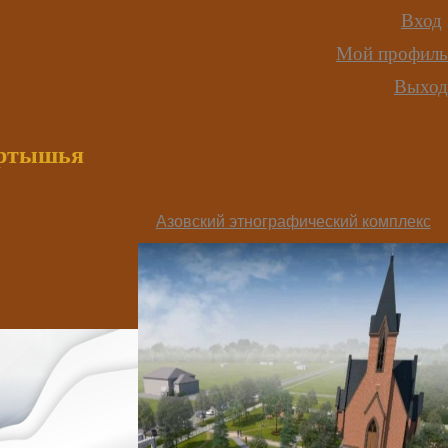
Вход
Мой профиль
Выход
иртышья
Азовский этнографический комплекс