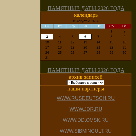
ПАМЯТНЫЕ ДАТЫ 2026 ГОДА
календарь
«
Август 2026
»
Пн
Вт
Ср
Чт
Пт
Сб
Вс
1
2
3
4
5
6
7
8
9
10
11
12
13
14
15
16
17
18
19
20
21
22
23
24
25
26
27
28
29
30
31
ПАМЯТНЫЕ ДАТЫ 2026 ГОДА
архив записей
наши партнёры
WWW.RUSDEUTSCH.RU
WWW.JDR.RU
WWW.DD.OMSK.RU
WWW.SIBMINCULT.RU