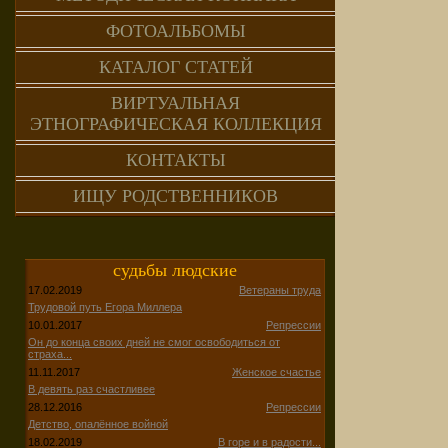
ФОТОАЛЬБОМЫ
КАТАЛОГ СТАТЕЙ
ВИРТУАЛЬНАЯ
ЭТНОГРАФИЧЕСКАЯ КОЛЛЕКЦИЯ
КОНТАКТЫ
ИЩУ РОДСТВЕННИКОВ
судьбы людские
17.02.2019
Ветераны труда
Трудовой путь Егора Миллера
10.01.2017
Репрессии
Он до конца своих дней не смог освободиться от
страха...
11.11.2017
Женское счастье
В девять раз счастливее
28.12.2016
Репрессии
Детство, опалённое войной
18.02.2019
В горе и в радости...