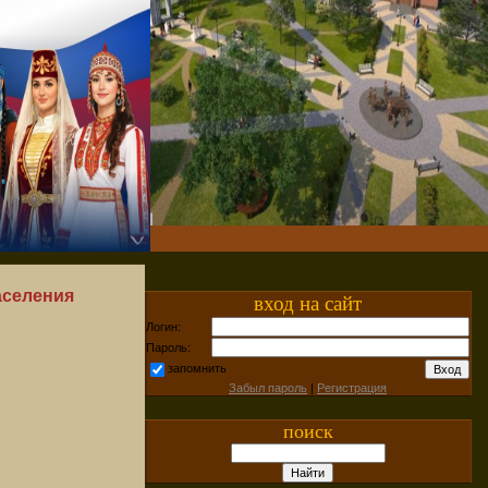
аселения
вход на сайт
Логин:
Пароль:
запомнить
Забыл пароль
|
Регистрация
поиск