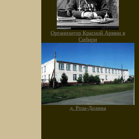
Организатор Красной Армии в
Сибири
д. Роза-Долина