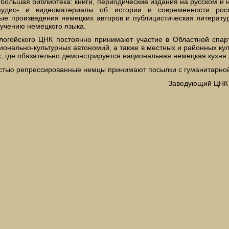
ебольшая библиотека: книги, периодические издания на русском и 
аудио- и видеоматериалы об истории и современности росс
ые произведения немецких авторов и публицистическая литерату
зучению немецкого языка.
логойского ЦНК постоянно принимают участие в Областной спар
ионально-культурных автономий, а также в местных и районных ку
, где обязательно демонстрируется национальная немецкая кухня.
стью репрессированные немцы принимают посылки с гуманитарно
Заведующий ЦНК 