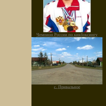
Чемпион России по кикбоксингу
с. Привальное