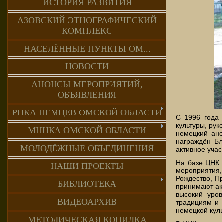
ИСТОРИЯ РАЗВИТИЯ
АЗОВСКИЙ ЭТНОГРАФИЧЕСКИЙ
КОМПЛЕКС
НАСЕЛЁННЫЕ ПУНКТЫ ОМ...
НОВОСТИ
АНОНСЫ МЕРОПРИЯТИЙ,
ОБЪЯВЛЕНИЯ
РНКА НЕМЦЕВ ОМСКОЙ ОБЛАСТИ
С 1996 года 
культуры, ру
МННКА ОМСКОЙ ОБЛАСТИ
немецкий анс
награждён Бл
МОЛОДЁЖНЫЕ ОБЪЕДИНЕНИЯ
активное уча
На базе ЦНК 
НАШИ ПРОЕКТЫ
мероприятия
Рождество, П
БИБЛИОТЕКА
принимают ак
высокий уро
ВИДЕОАРХИВ
традициям и 
немецкой куль
МЕТОДИЧЕСКАЯ КОПИЛКА