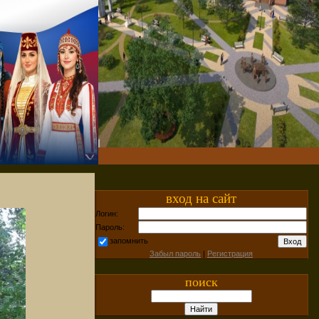
вход на сайт
Логин:
Пароль:
запомнить
Забыл пароль
|
Регистрация
поиск