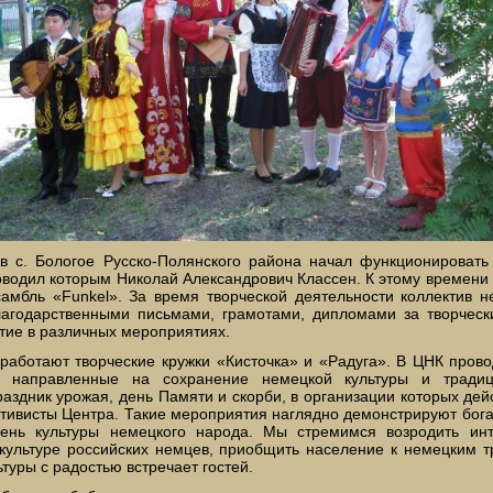
в с. Бологое Русско-Полянского района начал функционировать
ководил которым Николай Александрович Классен. К этому времени
амбль «Funkel». За время творческой деятельности коллектив 
агодарственными письмами, грамотами, дипломами за творческ
стие в различных мероприятиях.
работают творческие кружки «Кисточка» и «Радуга». В ЦНК пров
, направленные на сохранение немецкой культуры и традиц
раздник урожая, день Памяти и скорби, в организации которых дей
тивисты Центра. Такие мероприятия наглядно демонстрируют бога
вень культуры немецкого народа. Мы стремимся возродить инт
культуре российских немцев, приобщить население к немецким 
туры с радостью встречает гостей.