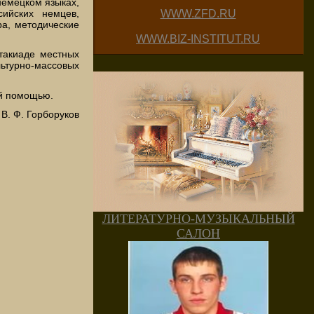
немецком языках,
ийских немцев,
WWW.ZFD.RU
ра, методические
WWW.BIZ-INSTITUT.RU
такиаде местных
льтурно-массовых
й помощью.
В. Ф. Горборуков
ЛИТЕРАТУРНО-МУЗЫКАЛЬНЫЙ
САЛОН