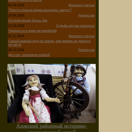
01.03.2018
Женское счастье
"Просто пришло время выходить замуж"?
19.05.2020
Репрессии
История жизни Эльзы Экк
12.03.2018
Судьбы крутые повороты
Принцесса в мире автомобилей
22.11.2018
Женское счастье
Самый важный труд на Земле, или любовь не делится
на части
28.12.2016
Репрессии
Детство, опалённое войной
Азовский районный историко-