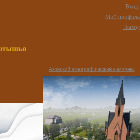
Вход
Мой профиль
Выход
иртышья
Азовский этнографический комплекс