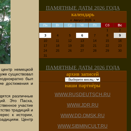
ПАМЯТНЫЕ ДАТЫ 2026 ГОДА
календарь
«
Август 2026
»
Пн
Вт
Ср
Чт
Пт
Сб
Вс
1
2
3
4
5
6
7
8
9
10
11
12
13
14
15
16
17
18
19
20
21
22
23
24
25
26
27
28
29
30
31
ПАМЯТНЫЕ ДАТЫ 2026 ГОДА
 центр немецкой
архив записей
 уже существовал
неоднократно был
ие достижения и
наши партнёры
WWW.RUSDEUTSCH.RU
одятся различные
ий. Это Пасха,
WWW.JDR.RU
ственное участие
тство традиций и
ерес к истории,
WWW.DD.OMSK.RU
традициям. Центр
WWW.SIBMINCULT.RU