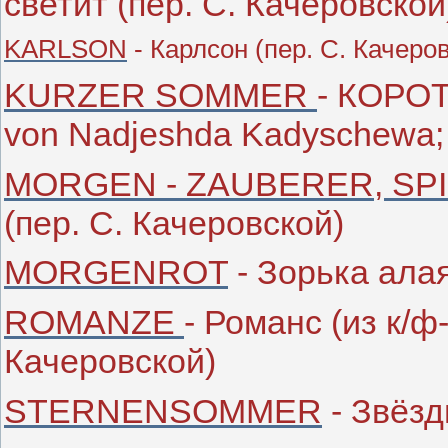
светит (пер. С. Качеровской
KARLSON
- Карлсон (пер. С. Качеро
KURZER SOMMER
- КОРОТ
von Nadjeshda Kadyschewa; 
MORGEN - ZAUBERER, SPI
(пер. С. Качеровской)
MORGENROT
- Зорька алая
ROMANZE
- Романс (из к/ф
Качеровской)
STERNENSOMMER
- Звёзд