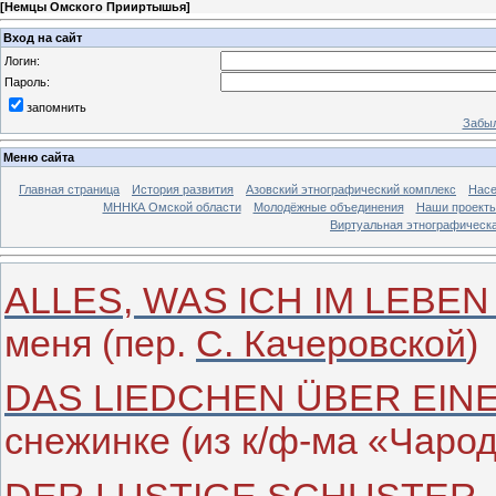
[
Немцы Омского Прииртышья
]
Вход на сайт
Логин:
Пароль:
запомнить
Забыл
Меню сайта
Главная страница
История развития
Азовский этнографический комплекс
Насе
МННКА Омской области
Молодёжные объединения
Наши проект
Виртуальная этнографическа
ALLES, WAS ICH IM LEBEN
меня (пер.
С. Качеровской
)
DAS LIEDCHEN ÜBER EIN
снежинке (из к/ф-ма «Чарод
DER LUSTIGE SCHUSTER
-