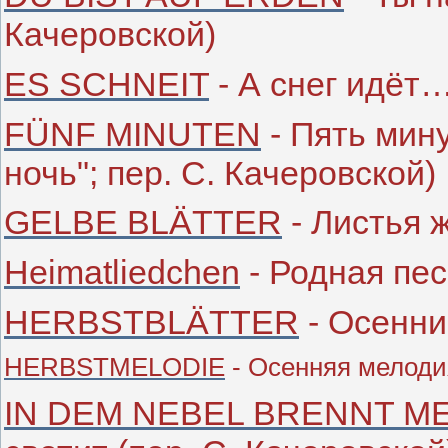
Качеровской)
ES SCHNEIT
- А снег идёт…
FÜNF MINUTEN
- Пять мину
ночь"; пер. С. Качеровской)
GELBE BLÄTTER
- Листья 
Heimatliedchen
- Родная пес
HERBSTBLÄTTER
- Осенни
HERBSTMELODIE
- Осенняя мелодия
IN DEM NEBEL BRENNT M