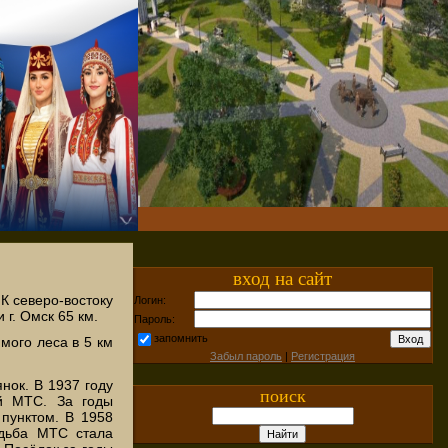
вход на сайт
К северо-востоку
Логин:
 г. Омск 65 км.
Пароль:
запомнить
мого леса в 5 км
Забыл пароль
|
Регистрация
нок. В 1937 году
поиск
ой МТС. За годы
пунктом. В 1958
адьба МТС стала