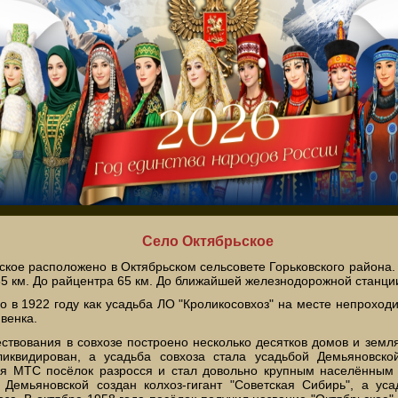
Село Октябрьское
ское расположено в Октябрьском сельсовете Горьковского района. 
 65 км. До райцентра 65 км. До ближайшей железнодорожной станции
о в 1922 году как усадьба ЛО "Кроликосовхоз" на месте непроходи
венка.
ествования в совхозе построено несколько десятков домов и земля
ликвидирован, а усадьба совхоза стала усадьбой Демьяновск
я МТС посёлок разросся и стал довольно крупным населённым 
 Демьяновской создан колхоз-гигант "Советская Сибирь", а ус