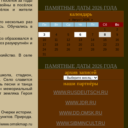
 Посёлок за годы
войны в посёлок
ПАМЯТНЫЕ ДАТЫ 2026 ГОДА
сёлок и жители
календарь
«
Август 2026
»
го несколько раз
Пн
Вт
Ср
Чт
Пт
Сб
Вс
сь. Обучались в
1
2
.
3
4
5
6
7
8
9
оз образовался в
10
11
12
13
14
15
16
хоз разукрупнён и
17
18
19
20
21
22
23
24
25
26
27
28
29
30
31
зяйство. В селе
ПАМЯТНЫЕ ДАТЫ 2026 ГОДА
архив записей
кола, стадион,
ы. Село славится
наши партнёры
ь песни и танца
дан мемориальный
WWW.RUSDEUTSCH.RU
т земляка Героя
WWW.JDR.RU
 Очерки истории.
WWW.DD.OMSK.RU
унктов. Природа.
WWW.SIBMINCULT.RU
://www.omskmap.ru