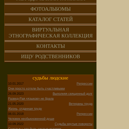
ФОТОАЛЬБОМЫ
КАТАЛОГ СТАТЕЙ
ВИРТУАЛЬНАЯ
ЭТНОГРАФИЧЕСКАЯ КОЛЛЕКЦИЯ
КОНТАКТЫ
ИЩУ РОДСТВЕННИКОВ
судьбы людские
10.01.2017
Репрессии
Они просто хотели быть счастливыми
26.09.2023
Выполняя священный долг
Развед-Рая «языков» не брала
21.05.2020
Ветераны труда
Жизнь, отданная труду
06.01.2018
Репрессии
Человек необыкновенной души
10.09.2022
Судьбы крутые повороты
Счастье – это быть частью истории