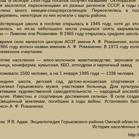
за. В октябре 1958 года посёлок получил название "Октябрьское".
я заселялся переселенцами из разных регионов СССР, в годы 
лено много немцев-спецперсселенцев. Переселялись в по
еревень; некоторые из них исчезли с карты района.
йствующая школа в посёлке открылась в 1945 году, xoтя до это
валась, но из-за небольшого числа учащихся опять закрывала
х — Ливенке или Розановке. В 1965 году открылась средняя школа
время село является центром АОЗТ имени А. Ф. Романенко, колх
1966 году колхоз назван именем А. Ф. Романенко. В 1973 году кол
ременное очертание.
ятие населения — мясо-молочное животноводство, зерновое хо
ница, конеферма, кумысная, КБО, ипподром и кирпичный завод.
роживало 1500 человек, а на 1 января 1995 года — 1336 человек.
редняя школа, детский сад, детско-юношеская спортивная ш
филиал Горьковского музея, участковая больница, Дом культур
ктивами художественной самодеятельности — народный ансамбл
ругие. Известны и спортивные достижения сельчан. В селе соз
освящённый землякам, погибшим в годы войны. Установлен бюс
юз» А. Ф. Романенко.
ик: Я.В. Адам. Энциклопедия Горьковского района Омской области.
История населённых п
http