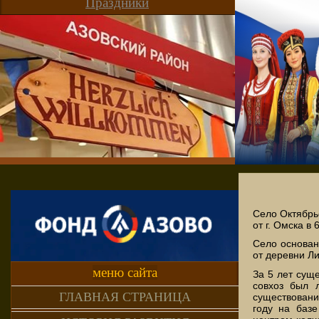
Праздники
Село Октябрь
от г. Омска в
Село основан
от деревни Ли
меню сайта
За 5 лет сущ
совхоз был 
ГЛАВНАЯ СТРАНИЦА
существовани
году на базе