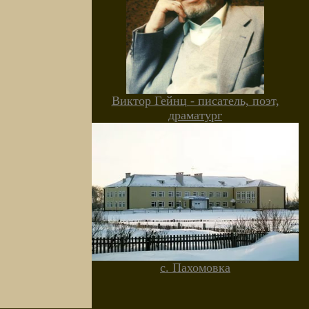
Виктор Гейнц - писатель, поэт,
драматург
с. Пахомовка