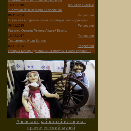
16.12.2018
Женское счастье
"Цветочный" мир Марины Леоненко
06.11.2018
Репрессии
Сорок лет в суровом краю, изобилующем медведями
06.01.2018
Репрессии
Кавалер Ордена Ленина Андрей Кемпф
13.02.2017
Репрессии
Трудармеец Иван Виттих
03.11.2016
Репрессии
Гейнрих Майер: "До войны на Волге мы жили хорошо..."
Азовский районный историко-
краеведческий музей