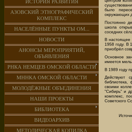
центром колхо
ИСТОРИЯ РАЗВИТИЯ
существовани
было пересе
АЗОВСКИЙ ЭТНОГРАФИЧЕСКИЙ
окружающих д
КОМПЛЕКС
Постоянно де
школа откры
НАСЕЛЁННЫЕ ПУНКТЫ ОМ...
соседних сёла
НОВОСТИ
В настоящее 
1958 году. В 
приобрёл сов
АНОНСЫ МЕРОПРИЯТИЙ,
ОБЪЯВЛЕНИЯ
Основное зан
имеется мель
РНКА НЕМЦЕВ ОМСКОЙ ОБЛАСТИ
В 1989 году п
МННКА ОМСКОЙ ОБЛАСТИ
Действуют с
библиотека, 
своими колле
МОЛОДЁЖНЫЕ ОБЪЕДИНЕНИЯ
"Сибирь" и д
комплекс, п
НАШИ ПРОЕКТЫ
Советского Со
БИБЛИОТЕКА
Источн
ВИДЕОАРХИВ
МЕТОДИЧЕСКАЯ КОПИЛКА