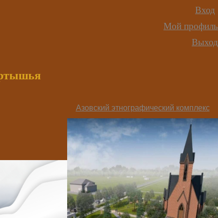
Вход
Мой профиль
Выход
иртышья
Азовский этнографический комплекс