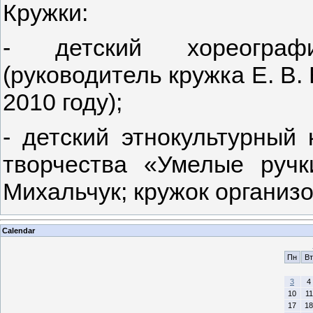
Кружки:
- детский хореограф
(руководитель кружка Е. В.
2010 году);
- детский этнокультурный 
творчества «Умелые ручк
Михальчук; кружок организо
Calendar
Пн
Вт
3
4
10
11
17
18