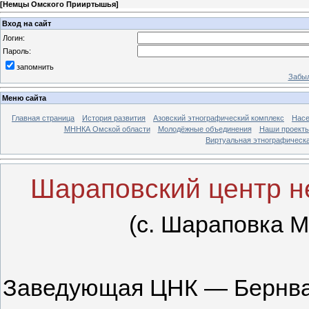
[
Немцы Омского Прииртышья
]
Вход на сайт
Логин:
Пароль:
запомнить
Забыл
Меню сайта
Главная страница
История развития
Азовский этнографический комплекс
Насе
МННКА Омской области
Молодёжные объединения
Наши проект
Виртуальная этнографическа
Шараповский центр н
(с. Шараповка М
Заведующая ЦНК — Бернва