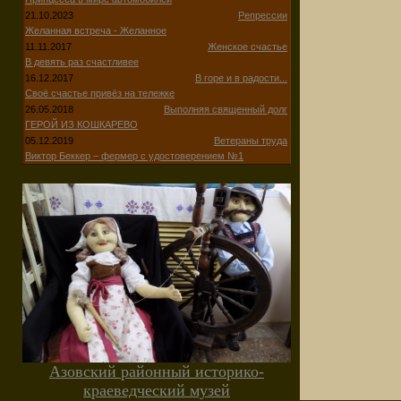
21.10.2023
Репрессии
Желанная встреча - Желанное
11.11.2017
Женское счастье
В девять раз счастливее
16.12.2017
В горе и в радости...
Своё счастье привёз на тележке
26.05.2018
Выполняя священный долг
ГЕРОЙ ИЗ КОШКАРЕВО
05.12.2019
Ветераны труда
Виктор Беккер – фермер с удостоверением №1
Азовский районный историко-
краеведческий музей