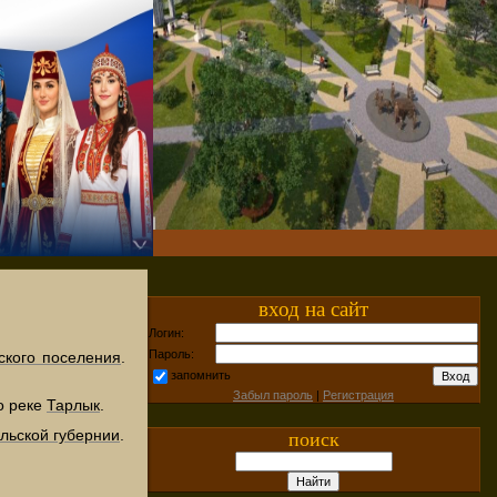
вход на сайт
Логин:
Пароль:
ского поселения
.
запомнить
Забыл пароль
|
Регистрация
о реке
Тарлык
.
льской губернии
.
поиск