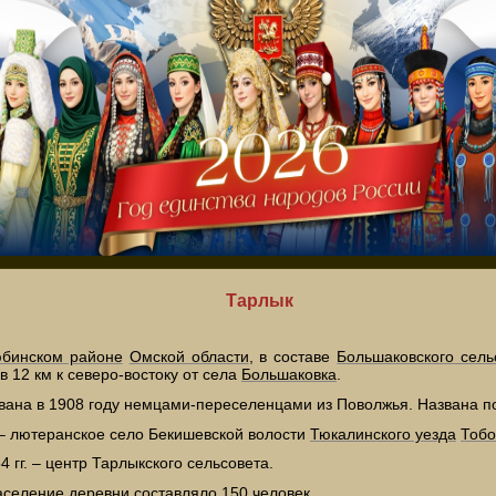
Тарлык
бинском районе
Омской области
, в составе
Большаковского сель
 12 км к северо-востоку от села
Большаковка
.
вана в 1908 году немцами-переселенцами из Поволжья. Названа п
 – лютеранское село Бекишевской волости
Тюкалинского уезда
Тобо
4 гг. – центр Тарлыкского сельсовета.
аселение деревни составляло 150 человек.