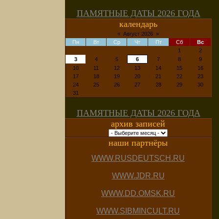
ПАМЯТНЫЕ ДАТЫ 2026 ГОДА
календарь
«
Август 2026
»
Пн
Вт
Ср
Чт
Пт
Сб
Вс
1
2
3
4
5
6
7
8
9
10
11
12
13
14
15
16
17
18
19
20
21
22
23
24
25
26
27
28
29
30
31
ПАМЯТНЫЕ ДАТЫ 2026 ГОДА
архив записей
наши партнёры
WWW.RUSDEUTSCH.RU
WWW.JDR.RU
WWW.DD.OMSK.RU
WWW.SIBMINCULT.RU