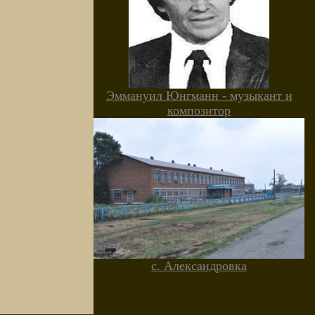
Эммануил Юнгманн - музыкант и
композитор
с. Александровка