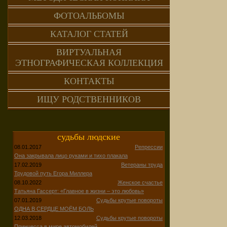
ФОТОАЛЬБОМЫ
КАТАЛОГ СТАТЕЙ
ВИРТУАЛЬНАЯ
ЭТНОГРАФИЧЕСКАЯ КОЛЛЕКЦИЯ
КОНТАКТЫ
ИЩУ РОДСТВЕННИКОВ
судьбы людские
08.01.2017
Репрессии
Она закрывала лицо руками и тихо плакала
17.02.2019
Ветераны труда
Трудовой путь Егора Миллера
08.10.2022
Женское счастье
Татьяна Гассерт: «Главное в жизни – это любовь»
07.01.2019
Судьбы крутые повороты
ОДНА В СЕРДЦЕ МОЁМ БОЛЬ
12.03.2018
Судьбы крутые повороты
Принцесса в мире автомобилей