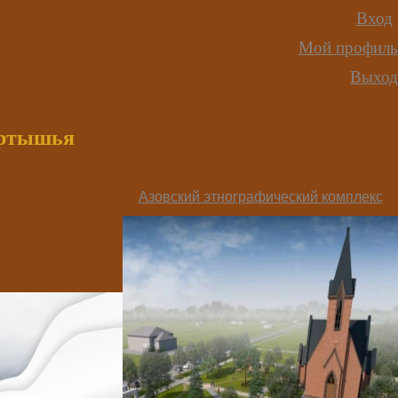
Вход
Мой профиль
Выход
иртышья
Азовский этнографический комплекс