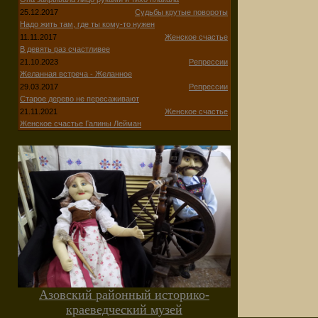
25.12.2017
Судьбы крутые повороты
Надо жить там, где ты кому-то нужен
11.11.2017
Женское счастье
В девять раз счастливее
21.10.2023
Репрессии
Желанная встреча - Желанное
29.03.2017
Репрессии
Старое дерево не пересаживают
21.11.2021
Женское счастье
Женское счастье Галины Лейман
Азовский районный историко-
краеведческий музей