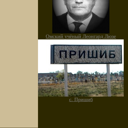
Омский учёный Леонгард Люзе
с. Пришиб