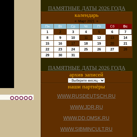
ПАМЯТНЫЕ ДАТЫ 2026 ГОДА
календарь
«
Март 2021
»
Пн
Вт
Ср
Чт
Пт
Сб
Вс
1
2
3
4
5
6
7
8
9
10
11
12
13
14
15
16
17
18
19
20
21
22
23
24
25
26
27
28
29
30
31
ПАМЯТНЫЕ ДАТЫ 2026 ГОДА
архив записей
наши партнёры
WWW.RUSDEUTSCH.RU
WWW.JDR.RU
WWW.DD.OMSK.RU
WWW.SIBMINCULT.RU