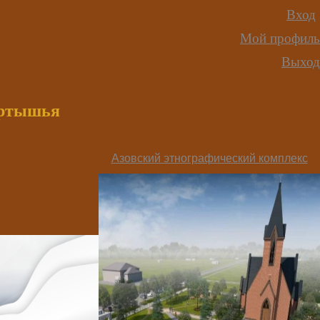
Вход
Мой профиль
Выход
иртышья
Азовский этнографический комплекс