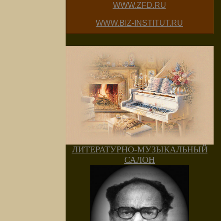
WWW.ZFD.RU
WWW.BIZ-INSTITUT.RU
ЛИТЕРАТУРНО-МУЗЫКАЛЬНЫЙ
САЛОН