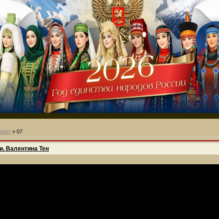
Март
»
07
и. Валентина Тен