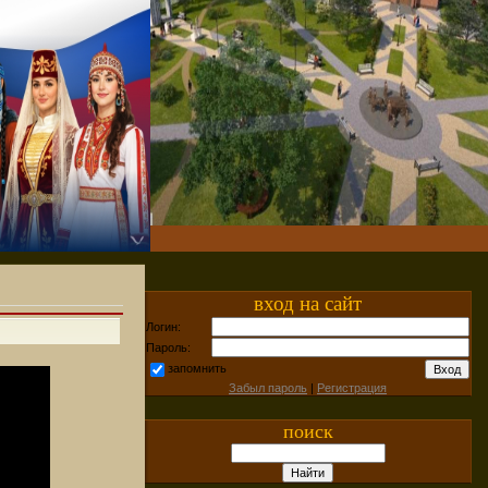
вход на сайт
Логин:
Пароль:
запомнить
Забыл пароль
|
Регистрация
поиск