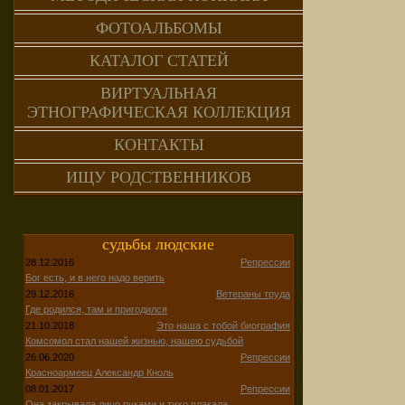
ФОТОАЛЬБОМЫ
КАТАЛОГ СТАТЕЙ
ВИРТУАЛЬНАЯ
ЭТНОГРАФИЧЕСКАЯ КОЛЛЕКЦИЯ
КОНТАКТЫ
ИЩУ РОДСТВЕННИКОВ
судьбы людские
28.12.2016
Репрессии
Бог есть, и в него надо верить
29.12.2016
Ветераны труда
Где родился, там и пригодился
21.10.2018
Это наша с тобой биография
Комсомол стал нашей жизнью, нашею судьбой
26.06.2020
Репрессии
Красноармеец Александр Кноль
08.01.2017
Репрессии
Она закрывала лицо руками и тихо плакала