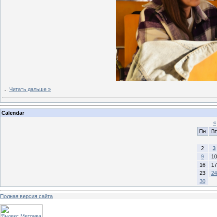
...
Читать дальше »
Calendar
«
Пн
Вт
2
3
9
10
16
17
23
24
30
Полная версия сайта