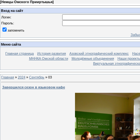
[
Немцы Омского Прииртышья
]
Вход на сайт
Логин:
Пароль:
запомнить
Забыл
Меню сайта
Главная страница
История развития
Азовский этнографический комплекс
Насе
МННКА Омской области
Молодёжные объединения
Наши проект
Виртуальная этнографическа
Главная
»
2024
»
Сентябрь
»
03
Завершился сезон в языковом кафе