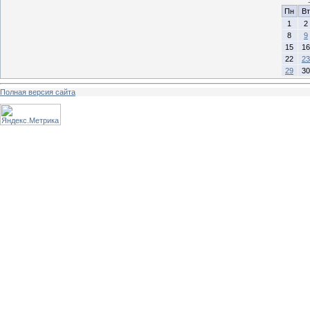
Пн
Вт
1
2
8
9
15
16
22
23
29
30
Полная версия сайта