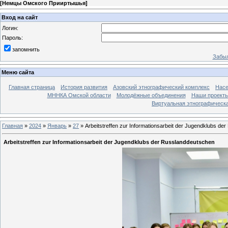
[
Немцы Омского Прииртышья
]
Вход на сайт
Логин:
Пароль:
запомнить
Забыл
Меню сайта
Главная страница
История развития
Азовский этнографический комплекс
Насе
МННКА Омской области
Молодёжные объединения
Наши проект
Виртуальная этнографическа
Главная
»
2024
»
Январь
»
27
» Arbeitstreffen zur Informationsarbeit der Jugendklubs d
Arbeitstreffen zur Informationsarbeit der Jugendklubs der Russlanddeutschen