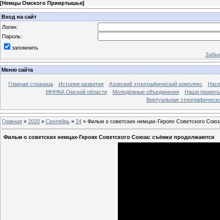
[
Немцы Омского Прииртышья
]
Вход на сайт
Логин:
Пароль:
запомнить
Забыл
Меню сайта
Главная страница
История развития
Азовский этнографический комплекс
Насе
МННКА Омской области
Молодёжные объединения
Наши проект
Виртуальная этнографическа
Главная
»
2020
»
Сентябрь
»
24
» Фильм о советских немцах-Героях Советского Союз
Фильм о советских немцах-Героях Советского Союза: съёмки продолжаются