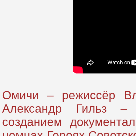
Омичи – режиссёр Вл
Александр Гильз –
созданием документал
немцах-Героях Советск