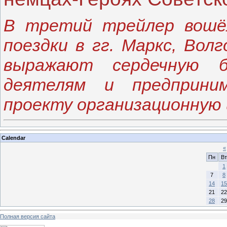
В третий трейлер вошё
поездки в гг. Маркс, Вол
выражают сердечную б
деятелям и предприним
проекту организационную 
Calendar
«
Пн
Вт
1
7
8
14
15
21
22
28
29
Полная версия сайта