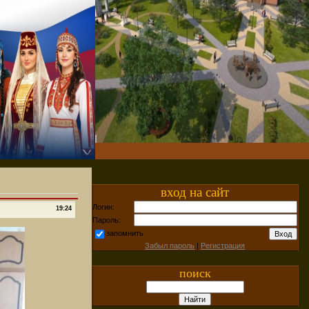
вход на сайт
Логин:
19:24
Пароль:
запомнить
Забыл пароль
|
Регистрация
поиск