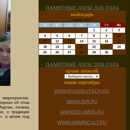
ПАМЯТНЫЕ ДАТЫ 2026 ГОДА
календарь
«
Ноябрь 2019
»
Пн
Вт
Ср
Чт
Пт
Сб
Вс
1
2
3
4
5
6
7
8
9
10
11
12
13
14
15
16
17
18
19
20
21
22
23
24
25
26
27
28
29
30
ПАМЯТНЫЕ ДАТЫ 2026 ГОДА
архив записей
наши партнёры
WWW.RUSDEUTSCH.RU
мероприятие,
WWW.JDR.RU
териал об этом
Мартин, почему
ии, о традиции
WWW.DD.OMSK.RU
», а затем под
WWW.SIBMINCULT.RU