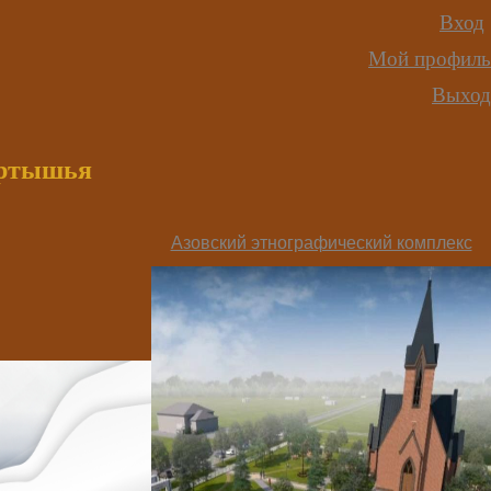
Вход
Мой профиль
Выход
иртышья
Азовский этнографический комплекс