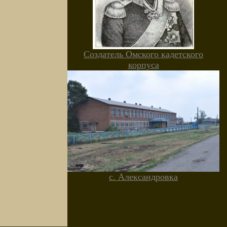
Создатель Омского кадетского
корпуса
с. Александровка