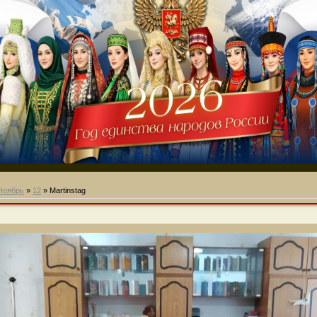
Ноябрь
»
12
» Martinstag