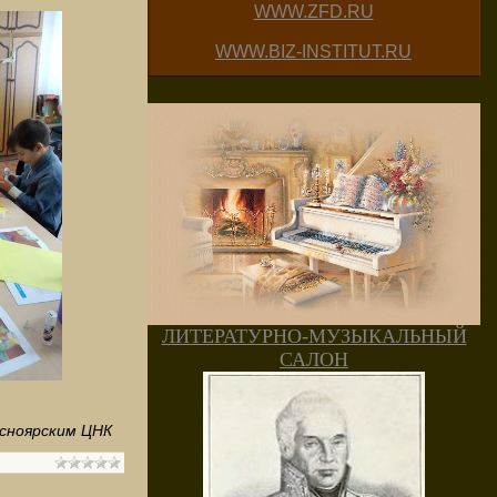
WWW.ZFD.RU
WWW.BIZ-INSTITUT.RU
ЛИТЕРАТУРНО-МУЗЫКАЛЬНЫЙ
САЛОН
асноярским ЦНК