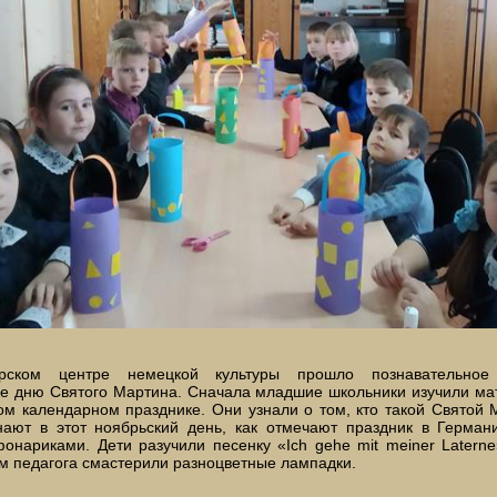
рском центре немецкой культуры прошло познавательное 
е дню Святого Мартина. Сначала младшие школьники изучили ма
м календарном празднике. Они узнали о том, кто такой Святой 
нают в этот ноябрьский день, как отмечают праздник в Герман
онариками. Дети разучили песенку «Ich gehe mit meiner Laterne
м педагога смастерили разноцветные лампадки.