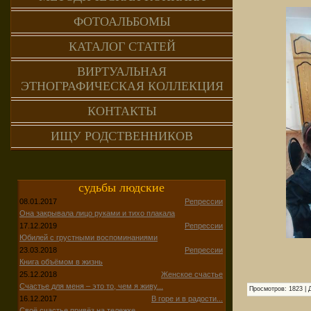
ФОТОАЛЬБОМЫ
КАТАЛОГ СТАТЕЙ
ВИРТУАЛЬНАЯ
ЭТНОГРАФИЧЕСКАЯ КОЛЛЕКЦИЯ
КОНТАКТЫ
ИЩУ РОДСТВЕННИКОВ
судьбы людские
08.01.2017
Репрессии
Она закрывала лицо руками и тихо плакала
17.12.2019
Репрессии
Юбилей с грустными воспоминаниями
23.03.2018
Репрессии
Книга объёмом в жизнь
25.12.2018
Женское счастье
Счастье для меня – это то, чем я живу...
Просмотров
:
1823
|
16.12.2017
В горе и в радости...
Своё счастье привёз на тележке