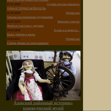
07.01.2019
Судьбы крутые повороты
ОДНА В СЕРДЦЕ МОЁМ БОЛЬ
22.05.2020
Репрессии
Горькие воспоминания трудармейки
15.07.2019
Женское счастье
Делится счастьем с другими
18.02.2019
В горе и в радости...
Вальс длиною в жизнь
29.03.2017
Репрессии
Старое дерево не пересаживают
Азовский районный историко-
краеведческий музей