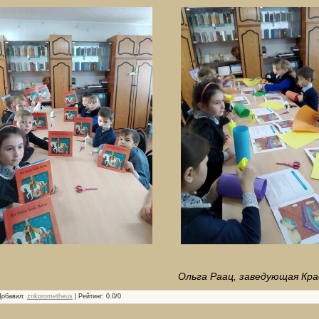
Ольга Раац, заведующая Кр
Добавил
:
znkprometheus
|
Рейтинг
:
0.0
/
0