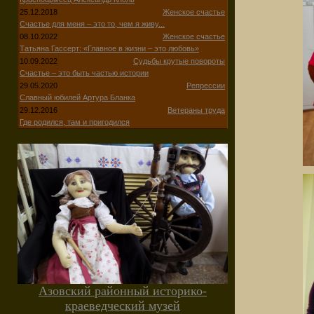
25.12.2018
Женское счастье
Счастье для меня – это то, чем я живу...
08.10.2022
Женское счастье
Татьяна Гассерт: «Главное в жизни – это любовь»
10.09.2022
Судьбы крутые повороты
Счастье – это быть частью истории
29.05.2020
Репрессии
Славный юбилей Артура Бланка
29.12.2016
Ветераны труда
Где родился, там и пригодился
Азовский районный историко-
краеведческий музей