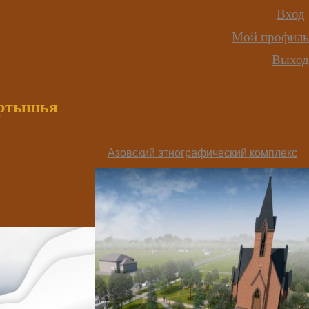
Вход
Мой профиль
Выход
иртышья
Азовский этнографический комплекс