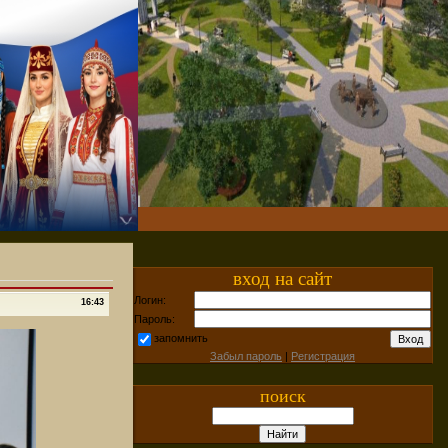
вход на сайт
Логин:
16:43
Пароль:
запомнить
Забыл пароль
|
Регистрация
поиск