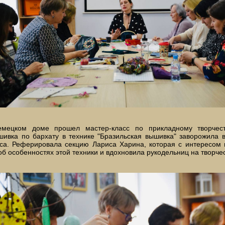
емецком доме прошел мастер-класс по прикладному творчест
ивка по бархату в технике "Бразильская вышивка" заворожила в
сса. Реферировала секцию Лариса Харина, которая с интересом 
об особенностях этой техники и вдохновила рукодельниц на творчес