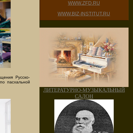
WWW.ZFD.RU
WWW.BIZ-INSTITUT.RU
щения Русско-
по пасхальной
ЛИТЕРАТУРНО-МУЗЫКАЛЬНЫЙ
САЛОН