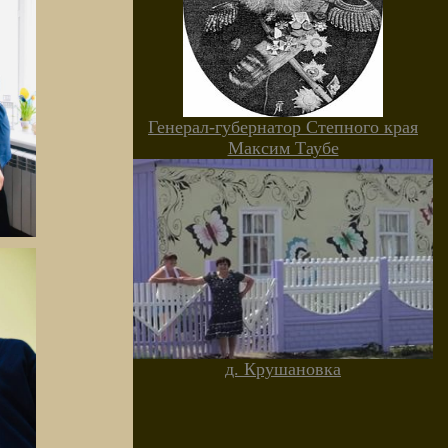
Генерал-губернатор Степного края
Максим Таубе
д. Крушановка