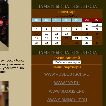
ПАМЯТНЫЕ ДАТЫ 2026 ГОДА
календарь
«
Апрель 2023
»
Пн
Вт
Ср
Чт
Пт
Сб
Вс
1
2
3
4
5
6
7
8
9
10
11
12
13
14
15
16
17
18
19
20
21
22
23
24
25
26
27
28
29
30
ПАМЯТНЫЕ ДАТЫ 2026 ГОДА
архив записей
ву российских
сех участников
наши партнёры
и увлекательно
тво.
WWW.RUSDEUTSCH.RU
WWW.JDR.RU
WWW.DD.OMSK.RU
WWW.SIBMINCULT.RU