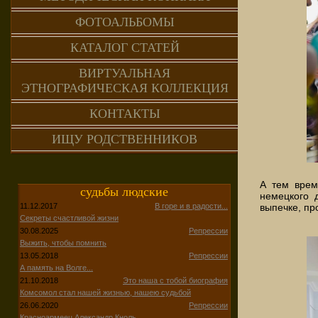
ФОТОАЛЬБОМЫ
КАТАЛОГ СТАТЕЙ
ВИРТУАЛЬНАЯ
ЭТНОГРАФИЧЕСКАЯ КОЛЛЕКЦИЯ
КОНТАКТЫ
ИЩУ РОДСТВЕННИКОВ
А тем врем
судьбы людские
немецкого 
выпечке, пр
11.12.2017
В горе и в радости...
Секреты счастливой жизни
30.08.2025
Репрессии
Выжить, чтобы помнить
13.05.2018
Репрессии
А память на Волге...
21.10.2018
Это наша с тобой биография
Комсомол стал нашей жизнью, нашею судьбой
26.06.2020
Репрессии
Красноармеец Александр Кноль