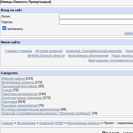
[
Немцы Омского Прииртышья
]
Вход на сайт
Логин:
Пароль:
запомнить
Забыл
Меню сайта
Главная страница
История развития
Азовский этнографический комплекс
Насе
МННКА Омской области
Молодёжные объединения
Наши проект
Виртуальная этнографическа
Categories
Юбилей района
[153]
Молодёжные проекты
[172]
Пасхальный фестиваль
[92]
Туризм
[76]
Памятные мероприятия
[194]
Этнокультурные праздники
[172]
Праздники
[624]
Языковые мероприятия
[70]
Историко-краеведческие мероприятия
[98]
Азовский этнографический комплекс "Немецкое подворье"
[34]
Главная
»
Фотоальбом
»
Азовский ННМР
»
Молодёжные проекты
» Проект - национал