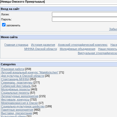
[
Немцы Омского Прииртышья
]
Вход на сайт
Логин:
Пароль:
запомнить
Забыл
Меню сайта
Главная страница
История развития
Азовский этнографический комплекс
Насе
МННКА Омской области
Молодёжные объединения
Наши проект
Виртуальная этнографическа
Categories
Языковая работа
[259]
Детский вокальный конкурс "Maiglöckchen"
[71]
Дни культуры в Омской области
[26]
Спартакиада МННКА
[352]
Семинары, практикумы
[277]
Сибирский фестиваль
[12]
Молодёжные проекты
[463]
Социальные проекты
[57]
Литературные мероприятия
[215]
Фестивали, конкурсы
[732]
Межправкомиссия в Омске
[17]
Социально-культурное шефство
[189]
Памятные мероприятия
[482]
Выставки, презентации
[48]
Культурный обмен
[31]