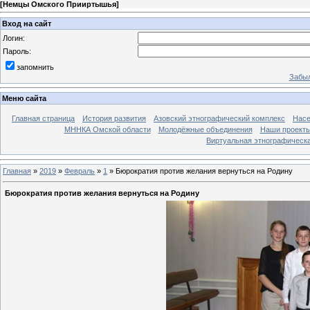
[
Немцы Омского Прииртышья
]
Вход на сайт
Логин:
Пароль:
запомнить
Забыл
Меню сайта
Главная страница
История развития
Азовский этнографический комплекс
Насе
МННКА Омской области
Молодёжные объединения
Наши проект
Виртуальная этнографическа
Главная
»
2019
»
Февраль
»
1
» Бюрократия против желания вернуться на Родину
Бюрократия против желания вернуться на Родину