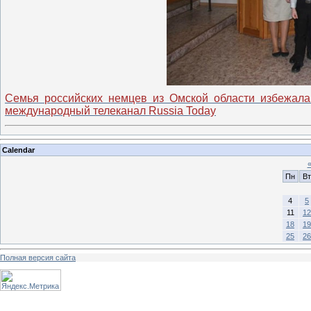
Семья российских немцев из Омской области избежала
международный телеканал Russia Today
Calendar
Пн
Вт
4
5
11
12
18
19
25
26
Полная версия сайта