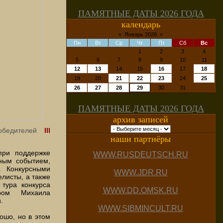
ПАМЯТНЫЕ ДАТЫ 2026 ГОДА
календарь
«
Январь 2026
»
Пн
Вт
Ср
Чт
Пт
Сб
Вс
1
2
3
4
5
6
7
8
9
10
11
12
13
14
15
16
17
18
19
20
21
22
23
24
25
26
27
28
29
30
31
ПАМЯТНЫЕ ДАТЫ 2026 ГОДА
архив записей
бедителей
III
наши партнёры
при поддержке
WWW.RUSDEUTSCH.RU
ным событием,
. Конкурсными
WWW.JDR.RU
елисты, а также
тура конкурса
WWW.DD.OMSK.RU
ром Михаила
.
WWW.SIBMINCULT.RU
ошо, но в этом