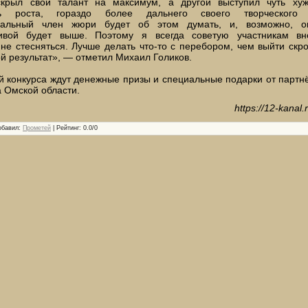
крыл свой талант на максимум, а другой выступил чуть хуж
ть роста, гораздо более дальнего своего творческого
нальный член жюри будет об этом думать, и, возможно, о
ивой будет выше. Поэтому я всегда советую участникам вн
 не стесняться. Лучше делать что-то с перебором, чем выйти скр
ой результат», — отметил Михаил Голиков.
 конкурса ждут денежные призы и специальные подарки от партнё
 Омской области.
https://12-kanal
обавил
:
Прометей
|
Рейтинг
:
0.0
/
0