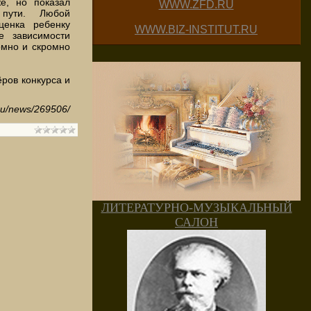
е, но показал
WWW.ZFD.RU
 пути. Любой
ценка ребенку
WWW.BIZ-INSTITUT.RU
е зависимости
омно и скромно
ров конкурса и
.ru/news/269506/
ЛИТЕРАТУРНО-МУЗЫКАЛЬНЫЙ
САЛОН