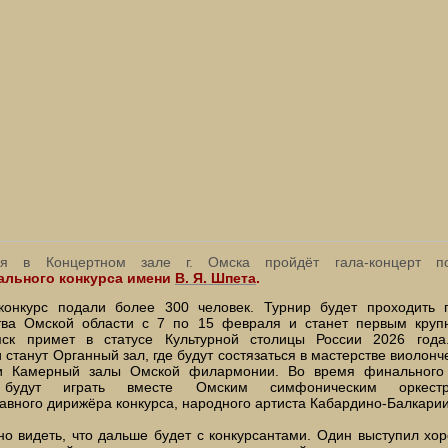
я в Концертном зале г. Омска пройдёт гала-концерт по
ального конкурса имени
В. Я. Шпета
.
конкурс подали более 300 человек. Турнир будет проходить 
тва Омской области с 7 по 15 февраля и станет первым круп
ск примет в статусе Культурной столицы России 2026 года
станут Органный зал, где будут состязаться в мастерстве виолонч
 Камерный залы Омской филармонии. Во время финального 
и будут играть вместе Омским симфоническим оркест
лавного дирижёра конкурса, народного артиста Кабардино-Балкарии
о видеть, что дальше будет с конкурсантами. Один выступил хор