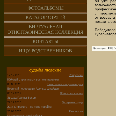
он уже рас
возможнос
ФОТОАЛЬБОМЫ
профессио
с перспект
КАТАЛОГ СТАТЕЙ
от возраста
показать св
ВИРТУАЛЬНАЯ
Победителей
ЭТНОГРАФИЧЕСКАЯ КОЛЛЕКЦИЯ
Губернатора
КОНТАКТЫ
Просмотров
:
430
|
Д
ИЩУ РОДСТВЕННИКОВ
судьбы людские
17.12.2019
Репрессии
Юбилей с грустными воспоминаниями
03.05.2020
Выполняя священный долг
Военный переводчик Адольф Шнайдер
05.12.2019
Женское счастье
Звезда Галины Бехер
29.12.2016
Ветераны труда
Жизнь прожить - не поле перейти
26.04.2020
Репрессии
Мы не хотели этой войны!