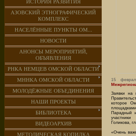
ИСТОРИЯ РАЗВИТИЯ
АЗОВСКИЙ ЭТНОГРАФИЧЕСКИЙ
КОМПЛЕКС
НАСЕЛЁННЫЕ ПУНКТЫ ОМ...
НОВОСТИ
АНОНСЫ МЕРОПРИЯТИЙ,
ОБЪЯВЛЕНИЯ
РНКА НЕМЦЕВ ОМСКОЙ ОБЛАСТИ
МННКА ОМСКОЙ ОБЛАСТИ
15 феврал
Межрегион
МОЛОДЁЖНЫЕ ОБЪЕДИНЕНИЯ
Заявки на 
Правительс
НАШИ ПРОЕКТЫ
которое Ом
площадками 
БИБЛИОТЕКА
Парадный и
участник
Голикова, г
ВИДЕОАРХИВ
«Очень важн
МЕТОДИЧЕСКАЯ КОПИЛКА