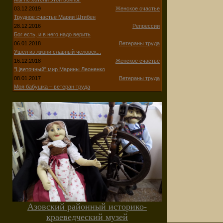
03.12.2019
Женское счастье
Трудное счастье Марии Штибен
28.12.2016
Репрессии
Бог есть, и в него надо верить
06.01.2018
Ветераны труда
Ушёл из жизни славный человек...
16.12.2018
Женское счастье
"Цветочный" мир Марины Леоненко
08.01.2017
Ветераны труда
Моя бабушка – ветеран труда
Азовский районный историко-
краеведческий музей