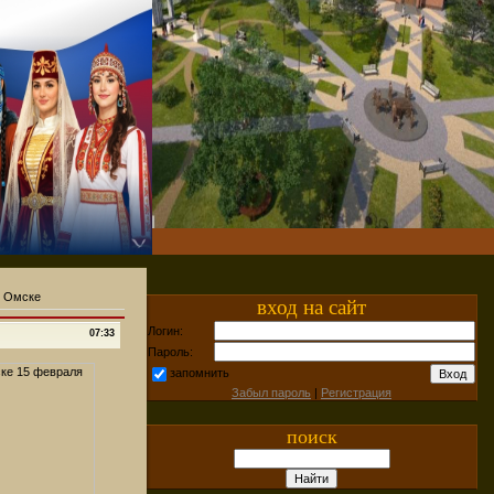
в Омске
вход на сайт
Логин:
07:33
Пароль:
запомнить
Забыл пароль
|
Регистрация
поиск