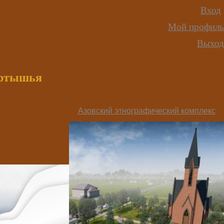
Вход
Мой профиль
Выход
иртышья
Азовский этнографический комплекс