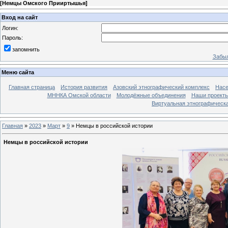
[
Немцы Омского Прииртышья
]
Вход на сайт
Логин:
Пароль:
запомнить
Забыл
Меню сайта
Главная страница
История развития
Азовский этнографический комплекс
Насе
МННКА Омской области
Молодёжные объединения
Наши проект
Виртуальная этнографическа
Главная
»
2023
»
Март
»
9
» Немцы в российской истории
Немцы в российской истории