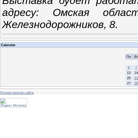
Выставка будет работат
адресу: Омская област
Железнодорожников, 8.
Calendar
Пн
Вт
6
7
13
14
20
21
27
28
Полная версия сайта