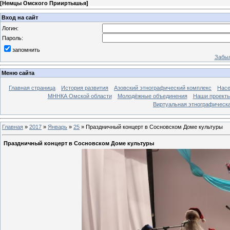
[
Немцы Омского Прииртышья
]
Вход на сайт
Логин:
Пароль:
запомнить
Забыл
Меню сайта
Главная страница
История развития
Азовский этнографический комплекс
Насе
МННКА Омской области
Молодёжные объединения
Наши проект
Виртуальная этнографическа
Главная
»
2017
»
Январь
»
25
» Праздничный концерт в Сосновском Доме культуры
Праздничный концерт в Сосновском Доме культуры