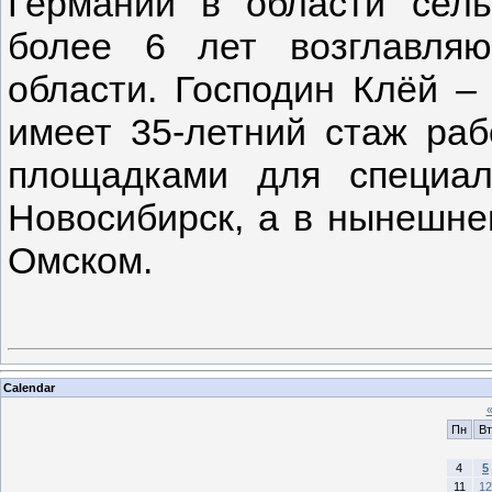
Германии в области сель
более 6 лет возглавля
области. Господин Клёй –
имеет 35-летний стаж ра
площадками для специал
Новосибирск, а в нынешнем
Омском.
Calendar
Пн
Вт
4
5
11
12