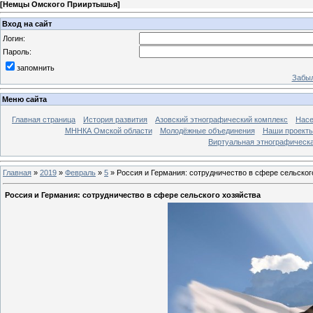
[
Немцы Омского Прииртышья
]
Вход на сайт
Логин:
Пароль:
запомнить
Забыл
Меню сайта
Главная страница
История развития
Азовский этнографический комплекс
Насе
МННКА Омской области
Молодёжные объединения
Наши проект
Виртуальная этнографическа
Главная
»
2019
»
Февраль
»
5
» Россия и Германия: сотрудничество в сфере сельског
Россия и Германия: сотрудничество в сфере сельского хозяйства