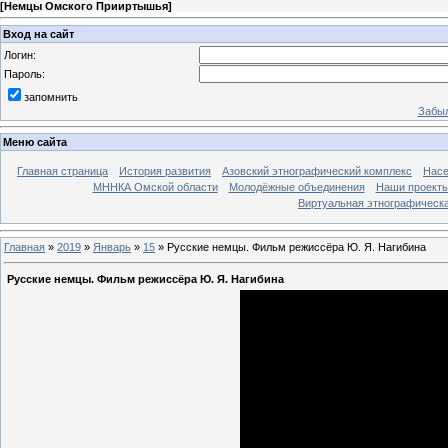
[
Немцы Омского Прииртышья
]
Вход на сайт
Логин:
Пароль:
запомнить
Забыл
Меню сайта
Главная страница
История развития
Азовский этнографический комплекс
Насе
МННКА Омской области
Молодёжные объединения
Наши проект
Виртуальная этнографическа
Главная
»
2019
»
Январь
»
15
» Русские немцы. Фильм режиссёра Ю. Я. Нагибина
Русские немцы. Фильм режиссёра Ю. Я. Нагибина