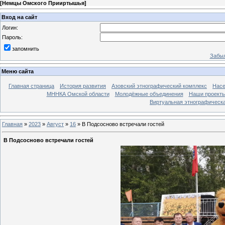
[
Немцы Омского Прииртышья
]
Вход на сайт
Логин:
Пароль:
запомнить
Забыл
Меню сайта
Главная страница
История развития
Азовский этнографический комплекс
Насе
МННКА Омской области
Молодёжные объединения
Наши проект
Виртуальная этнографическа
Главная
»
2023
»
Август
»
16
» В Подсосново встречали гостей
В Подсосново встречали гостей