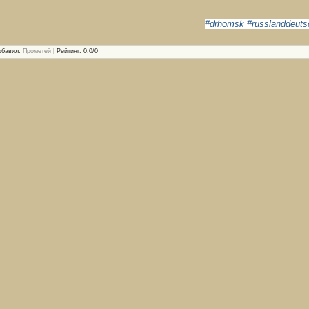
#drhomsk
#russlanddeuts
обавил
:
Прометей
|
Рейтинг
:
0.0
/
0