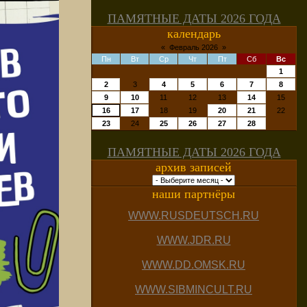
ПАМЯТНЫЕ ДАТЫ 2026 ГОДА
календарь
«
Февраль 2026
»
Пн
Вт
Ср
Чт
Пт
Сб
Вс
1
2
3
4
5
6
7
8
9
10
11
12
13
14
15
16
17
18
19
20
21
22
23
24
25
26
27
28
ПАМЯТНЫЕ ДАТЫ 2026 ГОДА
архив записей
наши партнёры
WWW.RUSDEUTSCH.RU
WWW.JDR.RU
WWW.DD.OMSK.RU
WWW.SIBMINCULT.RU