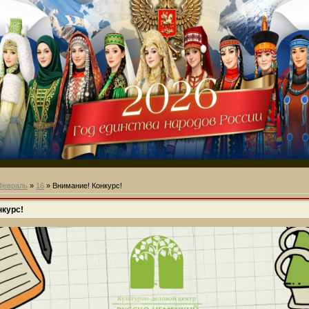
Февраль
»
16
» Внимание! Конкурс!
нкурс!