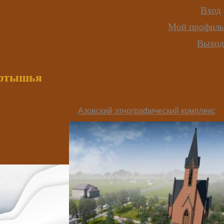
Вход
Мой профиль
Выход
иртышья
Азовский этнографический комплекс