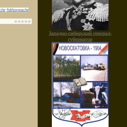
che
#drhosprache
Западно-сибирский генерал-
губернатор