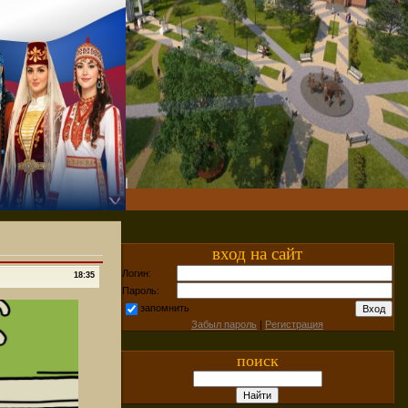
вход на сайт
Логин:
18:35
Пароль:
запомнить
Забыл пароль
|
Регистрация
поиск