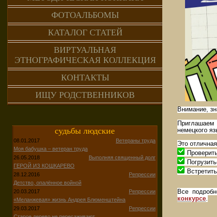
ФОТОАЛЬБОМЫ
КАТАЛОГ СТАТЕЙ
ВИРТУАЛЬНАЯ
ЭТНОГРАФИЧЕСКАЯ КОЛЛЕКЦИЯ
КОНТАКТЫ
ИЩУ РОДСТВЕННИКОВ
Внимание, зн
Приглашаем 
судьбы людские
немецкого яз
08.01.2017
Ветераны труда
Это отличная
Моя бабушка – ветеран труда
Проверить
26.05.2018
Выполняя священный долг
Погрузитьс
ГЕРОЙ ИЗ КОШКАРЕВО
Встретить
28.12.2016
Репрессии
Детство, опалённое войной
Все подробн
20.03.2017
Репрессии
конкурсе
.
«Меланжевая» жизнь Андрея Блюменштейна
29.03.2017
Репрессии
Старое дерево не пересаживают