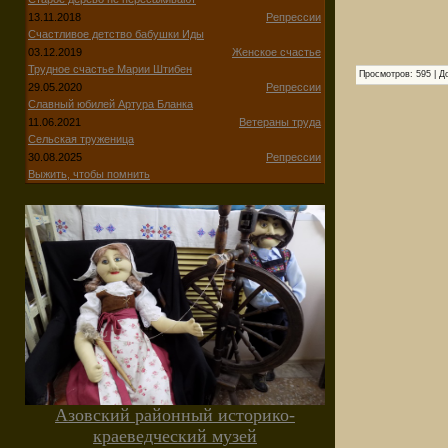
13.11.2018
Репрессии
Счастливое детство бабушки Иды
03.12.2019
Женское счастье
Трудное счастье Марии Штибен
Просмотров
:
595
|
Д
29.05.2020
Репрессии
Славный юбилей Артура Бланка
11.06.2021
Ветераны труда
Сельская труженица
30.08.2025
Репрессии
Выжить, чтобы помнить
Азовский районный историко-
краеведческий музей