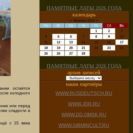
ПАМЯТНЫЕ ДАТЫ 2026 ГОДА
календарь
«
Февраль 2019
»
Пн
Вт
Ср
Чт
Пт
Сб
Вс
1
2
3
4
5
6
7
8
9
10
11
12
13
14
15
16
17
18
19
20
21
22
23
24
25
26
27
28
ПАМЯТНЫЕ ДАТЫ 2026 ГОДА
архив записей
наши партнёры
ании остаётся
после холодного
WWW.RUSDEUTSCH.RU
WWW.JDR.RU
нник или перед
елки сладости в
WWW.DD.OMSK.RU
 ещё с 15 века
WWW.SIBMINCULT.RU