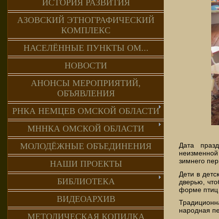
ИСТОРИЯ РАЗВИТИЯ
АЗОВСКИЙ ЭТНОГРАФИЧЕСКИЙ
КОМПЛЕКС
НАСЕЛЁННЫЕ ПУНКТЫ ОМ...
НОВОСТИ
АНОНСЫ МЕРОПРИЯТИЙ,
ОБЪЯВЛЕНИЯ
РНКА НЕМЦЕВ ОМСКОЙ ОБЛАСТИ
МННКА ОМСКОЙ ОБЛАСТИ
Дата празд
МОЛОДЁЖНЫЕ ОБЪЕДИНЕНИЯ
неизменной 
зимнего пер
НАШИ ПРОЕКТЫ
Дети в детс
БИБЛИОТЕКА
дверью, что
форме птиц 
ВИДЕОАРХИВ
Традиционн
народная пе
МЕТОДИЧЕСКАЯ КОПИЛКА