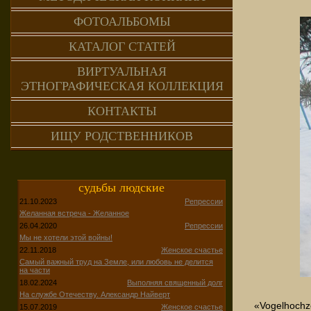
ФОТОАЛЬБОМЫ
КАТАЛОГ СТАТЕЙ
ВИРТУАЛЬНАЯ
ЭТНОГРАФИЧЕСКАЯ КОЛЛЕКЦИЯ
КОНТАКТЫ
ИЩУ РОДСТВЕННИКОВ
судьбы людские
21.10.2023
Репрессии
Желанная встреча - Желанное
26.04.2020
Репрессии
Мы не хотели этой войны!
22.11.2018
Женское счастье
Самый важный труд на Земле, или любовь не делится
на части
18.02.2024
Выполняя священный долг
На службе Отечеству. Александр Найверт
«Vogelhoch
15.07.2019
Женское счастье