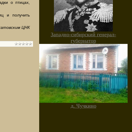
адки о птицах,
иц и получить
катовским ЦНК
Западно-сибирский генерал-
губернатор
д. Чучкино