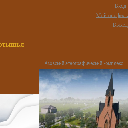
Вход
Мой профиль
Выход
иртышья
Азовский этнографический комплекс