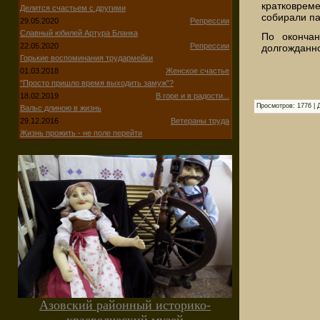
кратковрем
Делится счастьем с другими
собирали па
29.05.2020
Репрессии
Славный юбилей Артура Бланка
По окончан
22.05.2020
Репрессии
долгожданно
Горькие воспоминания трудармейки
01.03.2018
Женское счастье
"Просто пришло время выходить замуж"?
18.02.2019
В горе и в радости...
Просмотров
:
1776
|
Вальс длиною в жизнь
29.12.2016
Ветераны труда
Жизнь прожить - не поле перейти
Азовский районный историко-