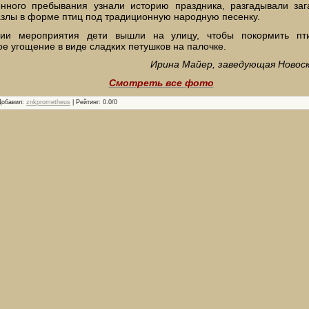
енного пребывания узнали историю праздника, разгадывали заг
злы в форме птиц под традиционную народную песенку.
ии мероприятия дети вышли на улицу, чтобы покормить пт
е угощение в виде сладких петушков на палочке.
Ирина Майер, заведующая Новос
Смотреть все фото
Добавил
:
znkprometheus
|
Рейтинг
:
0.0
/
0