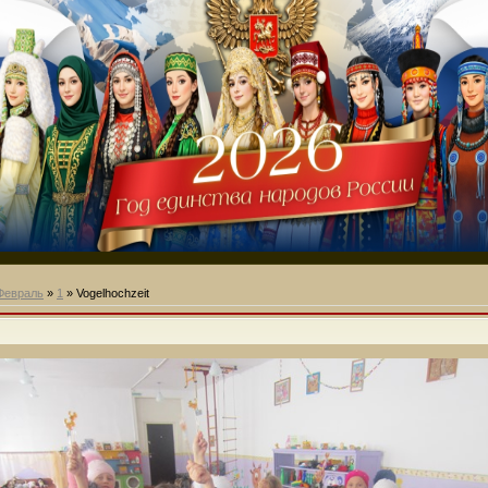
Февраль
»
1
» Vogelhochzeit