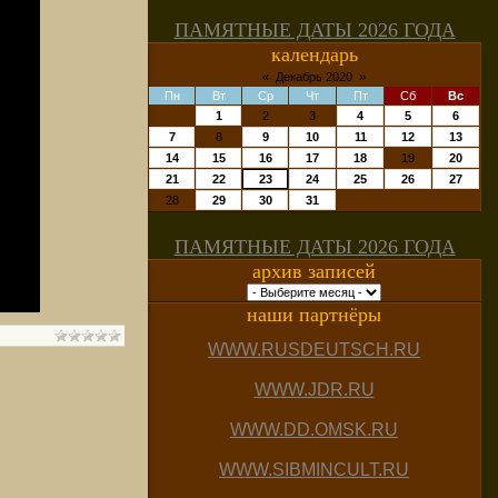
ПАМЯТНЫЕ ДАТЫ 2026 ГОДА
календарь
«
Декабрь 2020
»
Пн
Вт
Ср
Чт
Пт
Сб
Вс
1
2
3
4
5
6
7
8
9
10
11
12
13
14
15
16
17
18
19
20
21
22
23
24
25
26
27
28
29
30
31
ПАМЯТНЫЕ ДАТЫ 2026 ГОДА
архив записей
наши партнёры
WWW.RUSDEUTSCH.RU
WWW.JDR.RU
WWW.DD.OMSK.RU
WWW.SIBMINCULT.RU