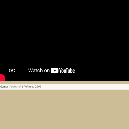
обавил
:
Прометей
|
Рейтинг
:
0.0
/
0