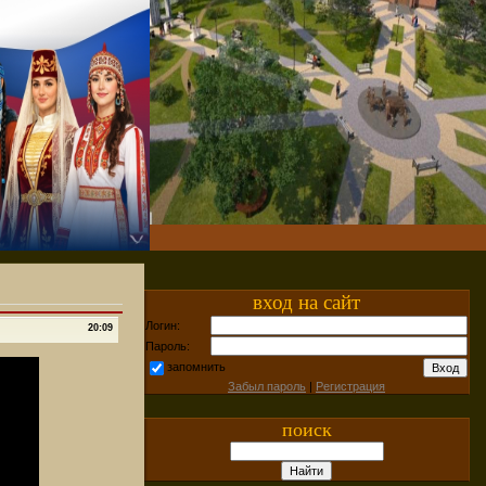
вход на сайт
Логин:
20:09
Пароль:
запомнить
Забыл пароль
|
Регистрация
поиск