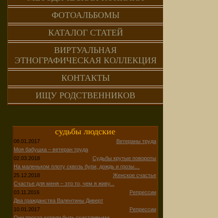
ФОТОАЛЬБОМЫ
КАТАЛОГ СТАТЕЙ
ВИРТУАЛЬНАЯ
ЭТНОГРАФИЧЕСКАЯ КОЛЛЕКЦИЯ
КОНТАКТЫ
ИЩУ РОДСТВЕННИКОВ
судьбы людские
08.01.2017
Ветераны труда
Моя бабушка – ветеран труда
02.03.2018
Судьбы крутые повороты
На маленьком плоту сквозь бури, дождь и грозы…
25.12.2018
Женское счастье
Счастье для меня – это то, чем я живу...
03.11.2016
Репрессии
Два гражданства Валентины Диверт
10.01.2017
Репрессии
Они просто хотели быть счастливыми