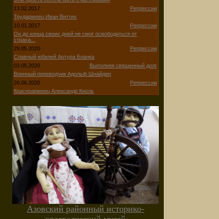
13.02.2017
Репрессии
Трудармеец Иван Виттих
10.01.2017
Репрессии
Он до конца своих дней не смог освободиться от
страха...
29.05.2020
Репрессии
Славный юбилей Артура Бланка
03.05.2020
Выполняя священный долг
Военный переводчик Адольф Шнайдер
26.06.2020
Репрессии
Красноармеец Александр Кноль
Азовский районный историко-