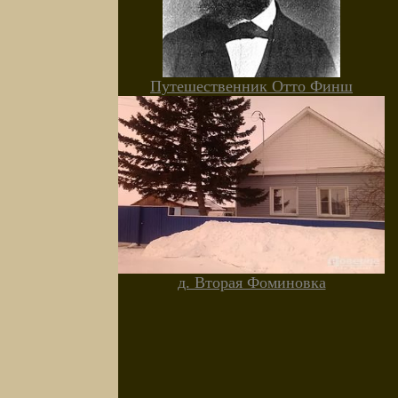
Путешественник Отто Финш
д. Вторая Фоминовка