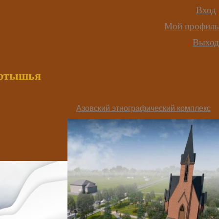
Вход
Мой профиль
Выход
иртышья
Азовский этнографический комплекс