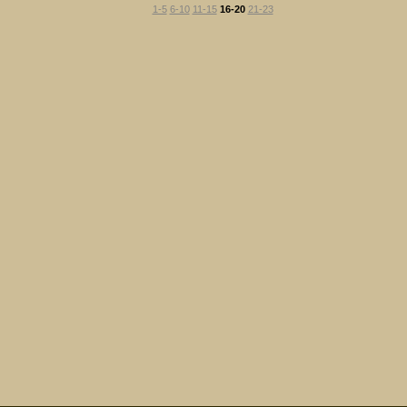
1-5
6-10
11-15
16-20
21-23