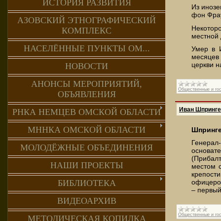
ИСТОРИЯ РАЗВИТИЯ
Из инозе
фон Фра
АЗОВСКИЙ ЭТНОГРАФИЧЕСКИЙ
Некотор
КОМПЛЕКС
местной 
НАСЕЛЁННЫЕ ПУНКТЫ ОМ...
Умер в 
месяцев
церкви
н
НОВОСТИ
АНОНСЫ МЕРОПРИЯТИЙ,
Общественные и го
ОБЪЯВЛЕНИЯ
Иван Шпринге
РНКА НЕМЦЕВ ОМСКОЙ ОБЛАСТИ
МННКА ОМСКОЙ ОБЛАСТИ
Шпринге
Генерал
МОЛОДЁЖНЫЕ ОБЪЕДИНЕНИЯ
основат
(Прибалт
НАШИ ПРОЕКТЫ
местом 
крепост
БИБЛИОТЕКА
офицеров
– первый
ВИДЕОАРХИВ
Общественные и го
МЕТОДИЧЕСКАЯ КОПИЛКА