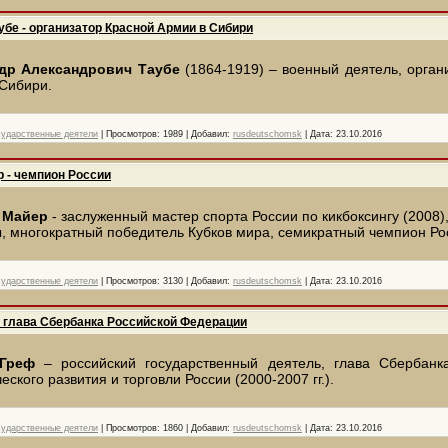
бе - организатор Красной Армии в Сибири
др Александрович Таубе
(1864-1919) – военный деятель, орган
Сибири.
сударственные деятели
|
Просмотров:
1989
|
Добавил:
rusdeutschomsk
|
Дата:
23.10.2016
 - чемпион России
 Майер
- заслуженный мастер спорта России по кикбоксингу (2008)
, многократный победитель Кубков мира, семикратный чемпион Ро
сударственные деятели
|
Просмотров:
3130
|
Добавил:
rusdeutschomsk
|
Дата:
23.10.2016
- глава Сбербанка Российской Федерации
 Греф
– российский государственный деятель, глава Сбербанк
еского развития и торговли России (2000-2007 гг.).
сударственные деятели
|
Просмотров:
1860
|
Добавил:
rusdeutschomsk
|
Дата:
23.10.2016