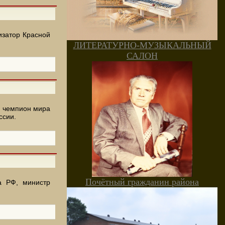
изатор Красной
ЛИТЕРАТУРНО-МУЗЫКАЛЬНЫЙ
САЛОН
, чемпион мира
ссии.
Почётный гражданин района
а РФ, министр