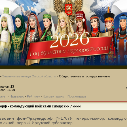
»
Знаменитые немцы Омской области
» Общественные и государственные
риалов
:
23
алов
:
16-20
ате
·
Названию
·
Рейтингу
·
Комментариям
·
Просмотрам
орф - командующий войсками сибирских линий
ьвович фон-Фрауендорф
(?-1767)- генерал-майор, команду
х линий, первый Иркутский губернатор.