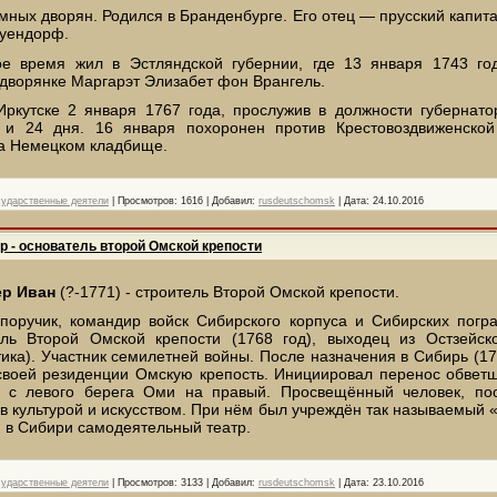
мных дворян. Родился в Бранденбурге. Его отец — прусский капит
уендорф.
ое время жил в Эстляндской губернии, где 13 января 1743 го
дворянке Маргарэт Элизабет фон Врангель.
Иркутске 2 января 1767 года, прослужив в должности губернато
 и 24 дня. 16 января похоронен против Крестовоздвиженской
а Немецком кладбище.
сударственные деятели
|
Просмотров:
1616
|
Добавил:
rusdeutschomsk
|
Дата:
24.10.2016
р - основатель второй Омской крепости
р Иван
(?-1771) - строитель Второй Омской крепости.
-поручик, командир войск Сибирского корпуса и Сибирских погр
ель Второй Омской крепости (1768 год), выходец из Остзейско
ика). Участник семилетней войны. После назначения в Сибирь (17
своей резиденции Омскую крепость. Инициировал перенос обвет
и с левого берега Оми на правый. Просвещённый человек, по
 культурой и искусством. При нём был учреждён так называемый
 в Сибири самодеятельный театр.
сударственные деятели
|
Просмотров:
3133
|
Добавил:
rusdeutschomsk
|
Дата:
23.10.2016