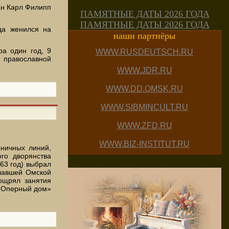
ан Карл Филипп
ПАМЯТНЫЕ ДАТЫ 2026 ГОДА
ПАМЯТНЫЕ ДАТЫ 2026 ГОДА
да женился на
наши партнёры
ра один год, 9
WWW.RUSDEUTSCH.RU
 православной
WWW.JDR.RU
WWW.DD.OMSK.RU
WWW.SIBMINCULT.RU
WWW.ZFD.RU
WWW.BIZ-INSTITUT.RU
аничных линий,
го дворянства
63 год) выбрал
шавшей Омской
ощрял занятия
 «Оперный дом»