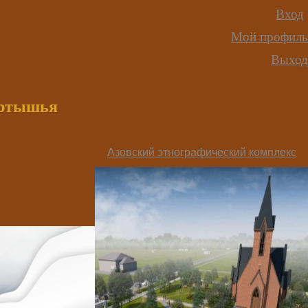
Вход
Мой профиль
Выход
иртышья
Азовский этнографический комплекс