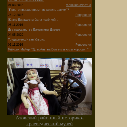
01.03.2018
Женское счастье
"Просто пришло время выходить замуж"?
28.12.2016
Репрессии
Жизнь Елизаветы была нелёгкой...
03.11.2016
Репрессии
Два гражданства Валентины Диверт
04.05.2020
Репрессии
Трудармеец Иван Ульрих
03.11.2016
Репрессии
Гейнрих Майер: "До войны на Волге мы жили хорошо..."
Азовский районный историко-
краеведческий музей