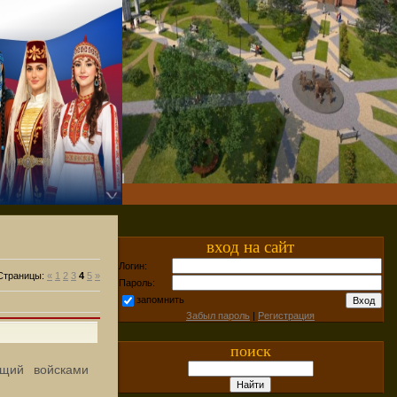
вход на сайт
Логин:
Страницы
:
«
1
2
3
4
5
»
Пароль:
запомнить
Забыл пароль
|
Регистрация
поиск
ющий войсками