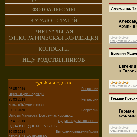
Александр Тау
ФОТОАЛЬБОМЫ
КАТАЛОГ СТАТЕЙ
Алексан
Армии в 
ВИРТУАЛЬНАЯ
ЭТНОГРАФИЧЕСКАЯ КОЛЛЕКЦИЯ
Общественные и го
КОНТАКТЫ
Евгений Майер
ИЩУ РОДСТВЕННИКОВ
Евгений
и Европы
судьбы людские
Общественные и го
06.05.2019
Репрессии
Игрушки для Надежды
Герман Греф 
23.03.2018
Репрессии
Книга объёмом в жизнь
07.11.2020
Репрессии
Герман
экономич
Эмилия Майорова: Всё сейчас хорошо…
07.01.2019
Судьбы крутые повороты
ОДНА В СЕРДЦЕ МОЁМ БОЛЬ
Общественные и го
26.05.2018
Выполняя священный долг
ГЕРОЙ ИЗ КОШКАРЕВО