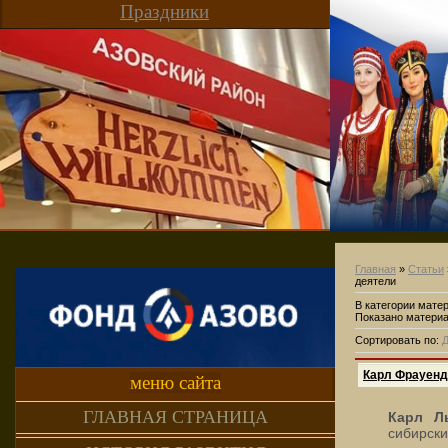
Праздники
Главная
»
Статьи
деятели
В категории мате
Показано матери
Сортировать по
:
Д
Карл Фрауенд
меню сайта
ГЛАВНАЯ СТРАНИЦА
Карл Л
сибирски