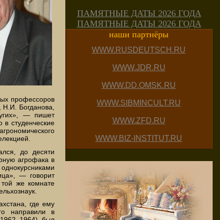
ПАМЯТНЫЕ ДАТЫ 2026 ГОДА
ПАМЯТНЫЕ ДАТЫ 2026 ГОДА
наши партнёры
WWW.RUSDEUTSCH.RU
WWW.JDR.RU
WWW.DD.OMSK.RU
еных профессоров
WWW.SIBMINCULT.RU
 Н.И. Богданова,
ругих», — пишет
WWW.ZFD.RU
о в студенческие
агрономического
WWW.BIZ-INSTITUT.RU
елекцией.
ался, до десяти
орную агрофака в
с однокурсниками
ица», — говорит
 той же комнате
ельхознаук.
ахстана, где ему
го направили в
1962–1964), был