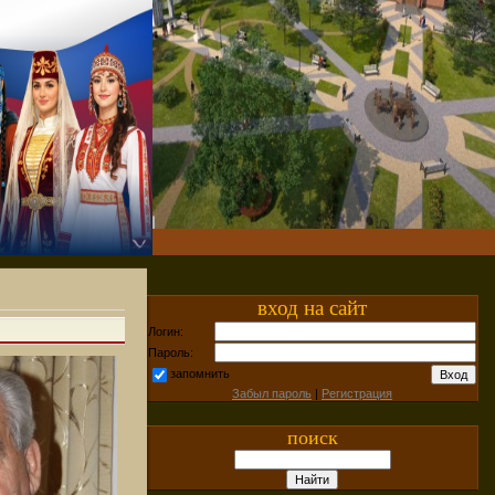
вход на сайт
Логин:
Пароль:
запомнить
Забыл пароль
|
Регистрация
поиск