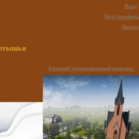
Вход
Мой профиль
Выход
иртышья
Азовский этнографический комплекс