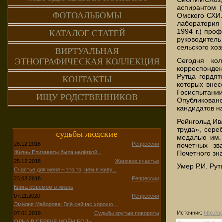
аспирантом (
ФОТОАЛЬБОМЫ
Омского СХИ.
лаборатория 
1994 г.) про
КАТАЛОГ СТАТЕЙ
руководител
сельского хоз
ВИРТУАЛЬНАЯ
Сегодня кол
ЭТНОГРАФИЧЕСКАЯ КОЛЛЕКЦИЯ
корреспонден
Рутца гордя
КОНТАКТЫ
которых внес
Госиспытании
ИЩУ РОДСТВЕННИКОВ
Опубликован
кандидатов на
Рейнгольд Ив
труда», сер
судьбы людские
медалью им. 
28.12.2016
Репрессии
почетных зв
Почетного зн
Жизнь Елизаветы была нелёгкой...
25.12.2018
Женское счастье
Умер Р.И. Рут
Счастье для меня – это то, чем я живу...
23.03.2018
Репрессии
Книга объёмом в жизнь
07.11.2020
Репрессии
Эмилия Майорова: Всё сейчас хорошо…
Источник
:
http://
07.01.2019
Судьбы крутые повороты
ОДНА В СЕРДЦЕ МОЁМ БОЛЬ