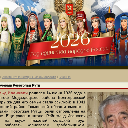
»
Знаменитые немцы Омской области
»
Учёные
чёный Рейнгольд Рутц
льд Иванович
родился 14 июня 1936 года в
нгоф Медведецкого района Волгоградской
ирь же для его семьи стала ссылкой: в 1941
южский район Тюменской области вместе с
цами Поволжья Рутцы были отправлены на
е. Еще учась в школе, Рейнгольд Иванович
л на вкус» тяжелый сельский труд:
ь работать копновозом, грабельщиком,