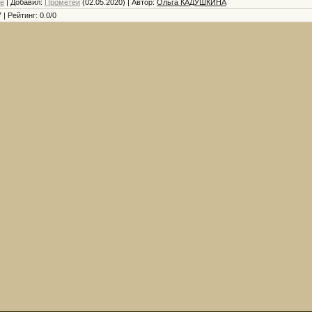
е
|
Добавил
:
Прометей
(02.05.2020)
|
Автор
:
Ольга КАДУШКИНА
7
|
Рейтинг
:
0.0
/
0