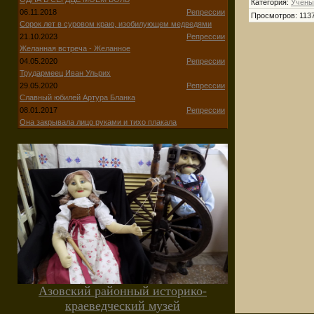
Категория
:
Учёны
06.11.2018
Репрессии
Просмотров
:
113
Сорок лет в суровом краю, изобилующем медведями
21.10.2023
Репрессии
Желанная встреча - Желанное
04.05.2020
Репрессии
Трудармеец Иван Ульрих
29.05.2020
Репрессии
Славный юбилей Артура Бланка
08.01.2017
Репрессии
Она закрывала лицо руками и тихо плакала
Азовский районный историко-
краеведческий музей