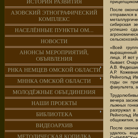
ИСТОРИЯ РАЗВИТИЯ
прицепщико
После оконч
АЗОВСКИЙ ЭТНОГРАФИЧЕСКИЙ
отправился в
КОМПЛЕКС
металлурги
сибирская з
успешно сда
НАСЕЛЁННЫЕ ПУНКТЫ ОМ...
агроном
сельскохозяйс
НОВОСТИ
«Всей групп
АНОНСЫ МЕРОПРИЯТИЙ,
выращенный н
лица. И вот 
ОБЪЯВЛЕНИЯ
бывает. Очар
А.В. Федюшин
РНКА НЕМЦЕВ ОМСКОЙ ОБЛАСТИ
А.Р. Кожевн
Рейнгольд Ив
МННКА ОМСКОЙ ОБЛАСТИ
годы он при
факультета, 
МОЛОДЁЖНЫЕ ОБЪЕДИНЕНИЯ
Трудолюбивы
вечера засиж
НАШИ ПРОЕКТЫ
лыжных гонка
разгружал в
БИБЛИОТЕКА
Рейнгольд И
общежития, в
ВИДЕОАРХИВ
После оконча
удалось еще
МЕТОДИЧЕСКАЯ КОПИЛКА
СибНИИСХоз, 