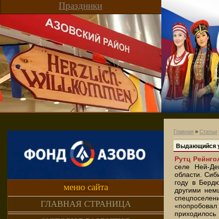
Праздники
Главная
»
Статьи
Выдающийся у
Рутц Рейнго
селе Ней-Де
области. Сиб
году в Берд
меню сайта
другими нем
спецпоселени
ГЛАВНАЯ СТРАНИЦА
«попробова
приходилос