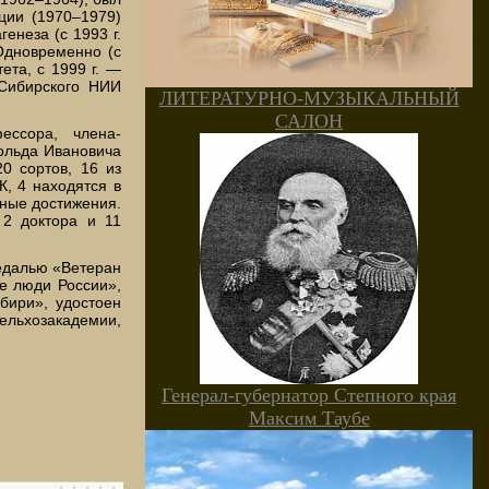
ции (1970–1979)
енеза (с 1993 г.
 Одновременно (с
ета, с 1999 г. —
 Сибирского НИИ
ЛИТЕРАТУРНО-МУЗЫКАЛЬНЫЙ
САЛОН
ессора, члена-
ольда Ивановича
0 сортов, 16 из
, 4 находятся в
нные достижения.
 2 доктора и 11
медалью «Ветеран
е люди России»,
бири», удостоен
льхозакадемии,
Генерал-губернатор Степного края
Максим Таубе