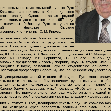
м…
ания школы по комсомольской путевке Рутц
 Казахстан на строительство Карагандинского
ческого завода. Однако ставшая родной
емля манила даже во сне, и в 1957 году,
в экзамены, Рейнгольд Рутц поступил на
ический факультет Омского
твенного института им. С. М. Кирова.
ой поехали убирать богатейший урожай,
а севере Омской области. Трудились в поте
учёба. Наверное, лучше студенческих лет не
овал храм науки. Затаив дыхание, слушали лекции известных уч
а, К.П. Горшенина, А.З. Ламбина, М.З. Журавлева, А.С. Мигуцкого,
икова, К.Г. Ренарда, В.В. Берникова, Э.Э. Гешеле и многих д
анович в предисловии к своему сборнику научных трудов. Именн
общился к науке, возглавил научное студенческое общество 
а благодаря профессору Серафиму Ивановичу Леонтьеву увлекся с
й, дисциплинированный и активный студент Рутц много заним
ивался в читальном зале, был казначеем группы, выступал за сб
х (за что, кстати, получал дополнительные талоны на питание), 
 Харино баржи с дровами, мукой, солью… «Работали в поте л
ванович. Что примечательно, все годы учебы он жил в одной и
се жильцы которой впоследствии стали кандидатами и докторами с
ния института Р. Рутц планировал уехать в один из совхозов Каз
 на четвертом курсе поработать главным агрономом, но е
он согласился. Сначала работал младшим научным сотрудником (