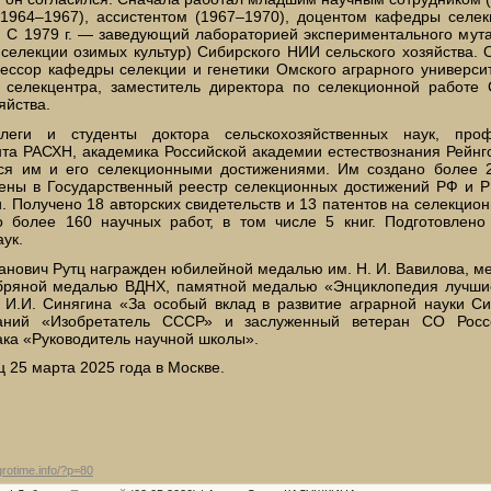
1964–1967), ассистентом (1967–1970), доцентом кафедры селек
 С 1979 г. — заведующий лабораторией экспериментального мутаг
селекции озимых культур) Сибирского НИИ сельского хозяйства.
фессор кафедры селекции и генетики Омского аграрного университ
ь селекцентра, заместитель директора по селекционной работе
яйства.
леги и студенты доктора сельскохозяйственных наук, проф
та РАСХН, академика Российской академии естествознания Рейнг
тся им и его селекционными достижениями. Им создано более 2
ены в Государственный реестр селекционных достижений РФ и РК
. Получено 18 авторских свидетельств и 13 патентов на селекцио
о более 160 научных работ, в том числе 5 книг. Подготовлено
ук.
анович Рутц награжден юбилейной медалью им. Н. И. Вавилова, 
ебряной медалью ВДНХ, памятной медалью «Энциклопедия лучши
И.И. Синягина «За особый вклад в развитие аграрной науки Си
аний «Изобретатель СССР» и заслуженный ветеран СО Россе
ака «Руководитель научной школы».
ц 25 марта 2025 года в Москве.
agrotime.info/?p=80