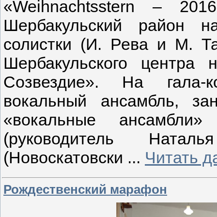
«Weihnachtsstern – 201
Шербакульский район н
солистки (И. Рева и М. Т
Шербакульского центра н
Созвездие». На гала-к
вокальный ансамбль, з
«вокальные ансамбли» 
(руководитель Наталья
(Новоскатовски
...
Читать д
Рождественский марафон