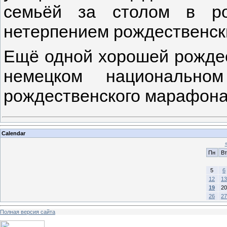
семьёй за столом в ро
нетерпением рождественск
Ещё одной хорошей рождес
немецком национально
рождественского марафон
Calendar
Пн
Вт
5
6
12
13
19
20
26
27
Полная версия сайта