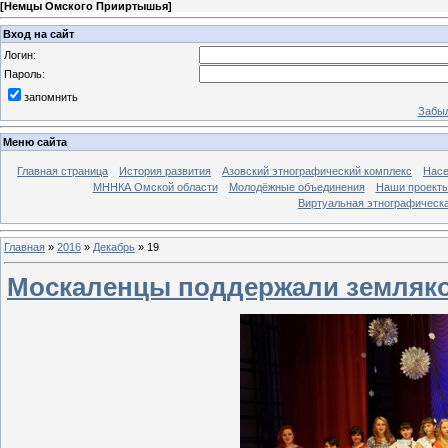
[
Немцы Омского Прииртышья
]
Вход на сайт
Логин:
Пароль:
запомнить
Забыл
Меню сайта
Главная страница
История развития
Азовский этнографический комплекс
Насе
МННКА Омской области
Молодёжные объединения
Наши проект
Виртуальная этнографическа
Главная
»
2016
»
Декабрь
»
19
Москаленцы поддержали земляк