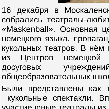
16 декабря в Москаленс
собрались театралы-люби
«Maskenball». Основная ц
немецкого языка, пропага
кукольных театров. В нём 
из Центров немецкой к
досуговых учрежд
общеобразовательных шко
Были представлены как т
кукольные спектакли. В
участие юные театралы из