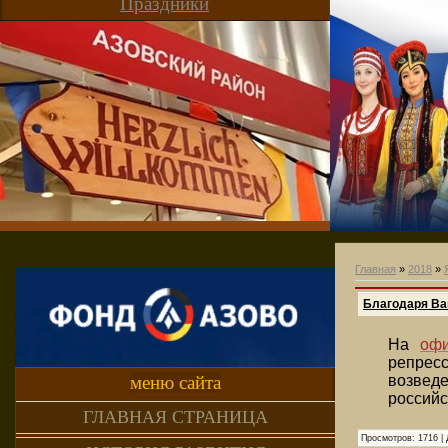
Праздники
Главная
»
2018
»
Благодаря Ва
На
оф
репресс
меню сайта
возведе
российс
ГЛАВНАЯ СТРАНИЦА
Просмотров:
1716
|