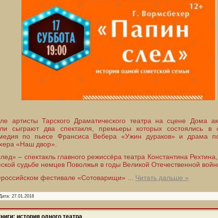
ле артисты Тарского Драматического театра на сцене Дома ак
ли сыграют два спектакля, премьеры которых состоялись в 
омедия по пьесе Франсиса Вебера «Ужин дураков» и драма по
хера «Наш двор».
лед» – спектакль главного режиссёра театра Константина Рехтина
еской судьбе немцев Поволжья в годы Великой Отечественной вой
сероссийском фестивале «Сотоварищи»
...
Читать дальше »
Дата:
27.01.2018
ниги: история одного театра