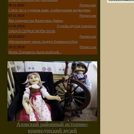
06.11.2018
Репрессии
Сорок лет в суровом краю, изобилующем медведями
03.11.2016
Репрессии
Два гражданства Валентины Диверт
07.01.2019
Судьбы крутые повороты
ОДНА В СЕРДЦЕ МОЁМ БОЛЬ
20.03.2017
Репрессии
«Меланжевая» жизнь Андрея Блюменштейна
28.12.2016
Репрессии
Жизнь Елизаветы была нелёгкой...
Азовский районный историко-
краеведческий музей