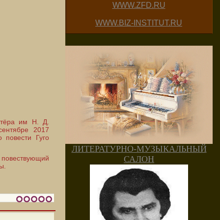
WWW.ZFD.RU
WWW.BIZ-INSTITUT.RU
тёра им Н. Д.
сентябре 2017
 повести Гуго
ЛИТЕРАТУРНО-МУЗЫКАЛЬНЫЙ
САЛОН
, повествующий
ны.