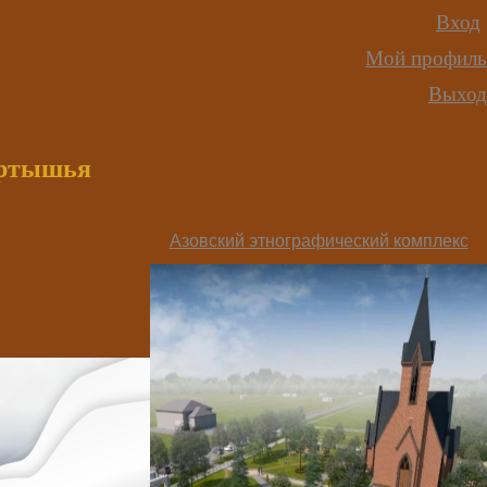
Вход
Мой профиль
Выход
иртышья
Азовский этнографический комплекс