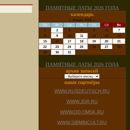
ПАМЯТНЫЕ ДАТЫ 2026 ГОДА
календарь
«
Январь 2018
»
Пн
Вт
Ср
Чт
Пт
Сб
Вс
1
2
3
4
5
6
7
8
9
10
11
12
13
14
15
16
17
18
19
20
21
22
23
24
25
26
27
28
29
30
31
ПАМЯТНЫЕ ДАТЫ 2026 ГОДА
архив записей
наши партнёры
WWW.RUSDEUTSCH.RU
WWW.JDR.RU
WWW.DD.OMSK.RU
WWW.SIBMINCULT.RU