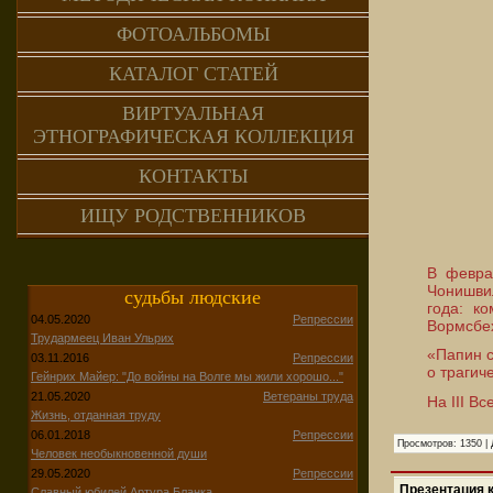
ФОТОАЛЬБОМЫ
КАТАЛОГ СТАТЕЙ
ВИРТУАЛЬНАЯ
ЭТНОГРАФИЧЕСКАЯ КОЛЛЕКЦИЯ
КОНТАКТЫ
ИЩУ РОДСТВЕННИКОВ
В февра
Чонишви
судьбы людские
года: к
04.05.2020
Репрессии
Вормсбе
Трудармеец Иван Ульрих
«Папин с
03.11.2016
Репрессии
о трагич
Гейнрих Майер: "До войны на Волге мы жили хорошо..."
21.05.2020
Ветераны труда
На III В
Жизнь, отданная труду
06.01.2018
Репрессии
Просмотров:
1350
|
Человек необыкновенной души
29.05.2020
Репрессии
Презентация к
Славный юбилей Артура Бланка