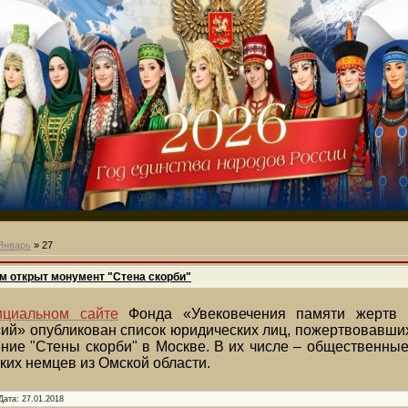
Январь
»
27
м открыт монумент "Стена скорби"
ициальном сайте
Фонда «Увековечения памяти жертв п
ий» опубликован список юридических лиц, пожертвовавши
ние "Стены скорби" в Москве. В их числе – общественны
ких немцев из Омской области.
Дата:
27.01.2018