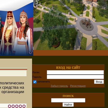
вход на сайт
Логин:
Пароль:
запомнить
олитических
Забыл пароль
|
Регистрация
х средства на
е организации
поиск