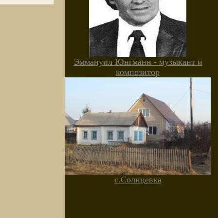
Эммануил Юнгманн - музыкант и
композитор
с.Солнцевка