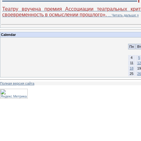
Театру вручена премия Ассоциации театральных крит
своевременность в осмыслении прошлого».
...
Читать дальше »
Calendar
Пн
Вт
4
5
11
12
18
19
25
26
Полная версия сайта