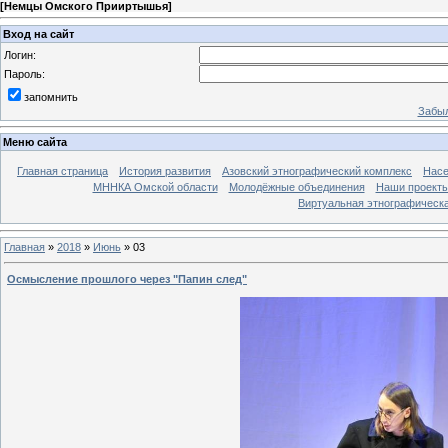
[
Немцы Омского Прииртышья
]
Вход на сайт
Логин:
Пароль:
запомнить
Забыл
Меню сайта
Главная страница
История развития
Азовский этнографический комплекс
Насе
МННКА Омской области
Молодёжные объединения
Наши проект
Виртуальная этнографическа
Главная
»
2018
»
Июнь
»
03
Осмысление прошлого через "Папин след"