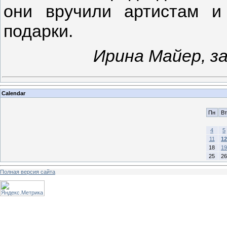
они вручили артистам 
подарки.
Ирина Майер, з
Calendar
Пн
Вт
4
5
11
12
18
19
25
26
Полная версия сайта