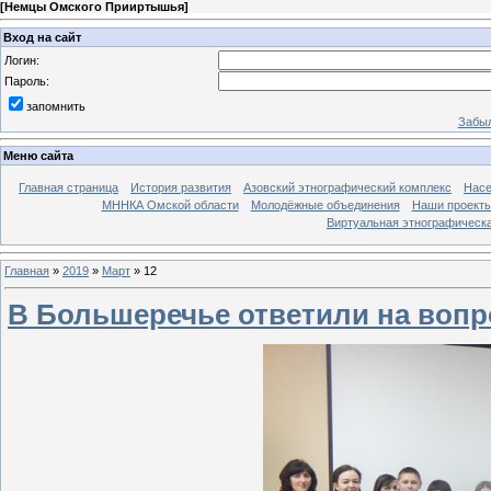
[
Немцы Омского Прииртышья
]
Вход на сайт
Логин:
Пароль:
запомнить
Забыл
Меню сайта
Главная страница
История развития
Азовский этнографический комплекс
Насе
МННКА Омской области
Молодёжные объединения
Наши проект
Виртуальная этнографическа
Главная
»
2019
»
Март
»
12
В Большеречье ответили на воп