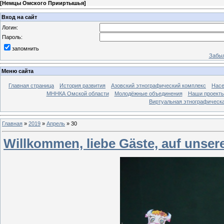
[
Немцы Омского Прииртышья
]
Вход на сайт
Логин:
Пароль:
запомнить
Забыл
Меню сайта
Главная страница
История развития
Азовский этнографический комплекс
Насе
МННКА Омской области
Молодёжные объединения
Наши проект
Виртуальная этнографическа
Главная
»
2019
»
Апрель
»
30
Willkommen, liebe Gäste, auf unsere