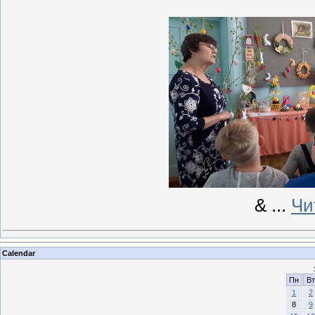
&
...
Чи
Calendar
Пн
Вт
1
2
8
9