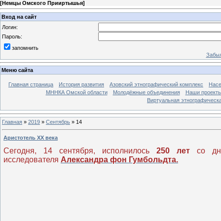
[
Немцы Омского Прииртышья
]
Вход на сайт
Логин:
Пароль:
запомнить
Забыл
Меню сайта
Главная страница
История развития
Азовский этнографический комплекс
Насе
МННКА Омской области
Молодёжные объединения
Наши проект
Виртуальная этнографическа
Главная
»
2019
»
Сентябрь
»
14
Аристотель ХХ века
Сегодня, 14 сентября, исполнилось
250 лет
со дня
исследователя
Александра фон Гумбольдта.