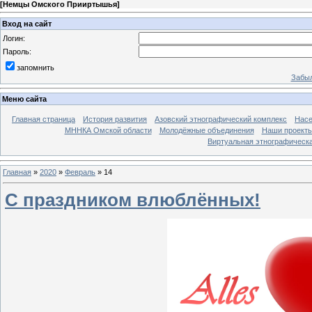
[
Немцы Омского Прииртышья
]
Вход на сайт
Логин:
Пароль:
запомнить
Забыл
Меню сайта
Главная страница
История развития
Азовский этнографический комплекс
Насе
МННКА Омской области
Молодёжные объединения
Наши проект
Виртуальная этнографическа
Главная
»
2020
»
Февраль
»
14
С праздником влюблённых!