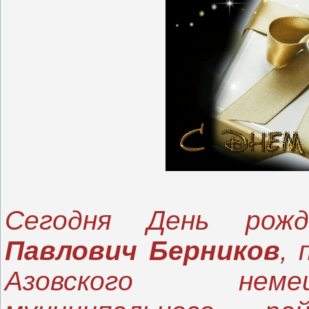
Cегодня День рож
Павлович Берников
,
Азовского немец