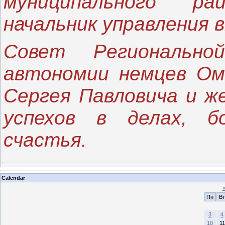
муниципального р
начальник управления 
Совет Региональной
автономии немцев Ом
Сергея Павловича и же
успехов в делах, б
счастья.
Calendar
Пн
Вт
3
4
10
11