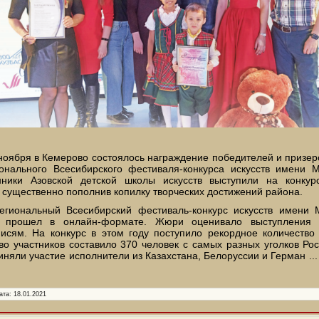
ноября в Кемерово состоялось награждение победителей и призеро
онального Всесибирского фестиваля-конкурса искусств имени М
нники Азовской детской школы искусств выступили на конку
 существенно пополнив копилку творческих достижений района.
егиональный Всесибирский фестиваль-конкурс искусств имени 
 прошел в онлайн-формате. Жюри оценивало выступления 
писям. На конкурс в этом году поступило рекордное количество
во участников составило 370 человек с самых разных уголков Рос
иняли участие исполнители из Казахстана, Белоруссии и Герман
..
ата:
18.01.2021