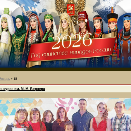
Январь
»
18
онкурсе им. М. М. Вернера