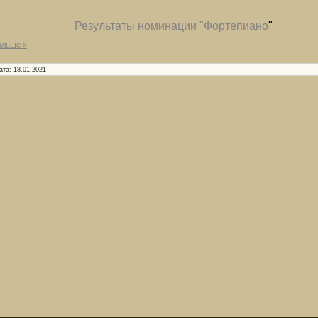
Результаты номинации "Фортепиано
"
альше »
ата:
18.01.2021