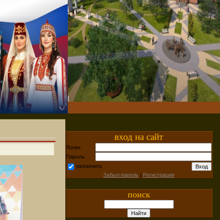
вход на сайт
Логин:
Пароль:
запомнить
Забыл пароль
|
Регистрация
поиск