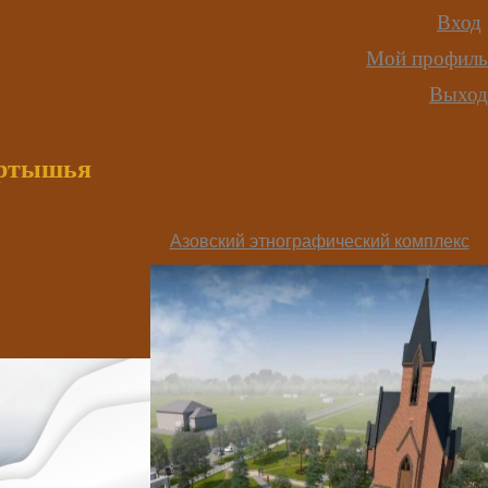
Вход
Мой профиль
Выход
иртышья
Азовский этнографический комплекс