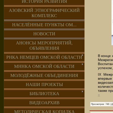
ИСТОРИЯ РАЗВИТИЯ
АЗОВСКИЙ ЭТНОГРАФИЧЕСКИЙ
КОМПЛЕКС
НАСЕЛЁННЫЕ ПУНКТЫ ОМ...
НОВОСТИ
АНОНСЫ МЕРОПРИЯТИЙ,
ОБЪЯВЛЕНИЯ
В конце 
РНКА НЕМЦЕВ ОМСКОЙ ОБЛАСТИ
Межреги
Воспита
МННКА ОМСКОЙ ОБЛАСТИ
успехом,
IX Межр
МОЛОДЁЖНЫЕ ОБЪЕДИНЕНИЯ
впервые
видеоза
НАШИ ПРОЕКТЫ
количест
также пр
БИБЛИОТЕКА
»
ВИДЕОАРХИВ
Просмотров:
746
|
Д
МЕТОДИЧЕСКАЯ КОПИЛКА