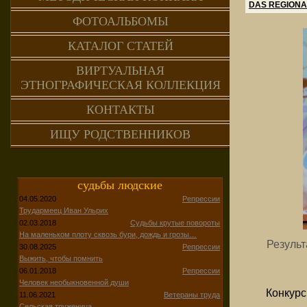
DAS REGIONA
ФОТОАЛЬБОМЫ
КАТАЛОГ СТАТЕЙ
ВИРТУАЛЬНАЯ
ЭТНОГРАФИЧЕСКАЯ КОЛЛЕКЦИЯ
КОНТАКТЫ
ИЩУ РОДСТВЕННИКОВ
судьбы людские
04.05.2020
Репрессии
Трудармеец Иван Ульрих
02.03.2018
Судьбы крутые повороты
На маленьком плоту сквозь бури, дождь и грозы…
Резуль
30.08.2025
Репрессии
Выжить, чтобы помнить
06.01.2018
Репрессии
Человек необыкновенной души
Конкурс
11.06.2021
Ветераны труда
Сельская труженица