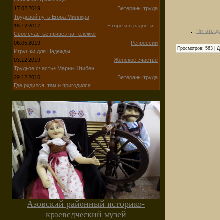
17.02.2019
Ветераны труда
Трудовой путь Егора Миллера
16.12.2017
В горе и в радости...
...
Читать д
Своё счастье привёз на тележке
06.05.2019
Репрессии
Просмотров:
563
|
Д
Игрушки для Надежды
03.12.2019
Женское счастье
Трудное счастье Марии Штибен
29.12.2016
Ветераны труда
Где родился, там и пригодился
Азовский районный историко-
краеведческий музей