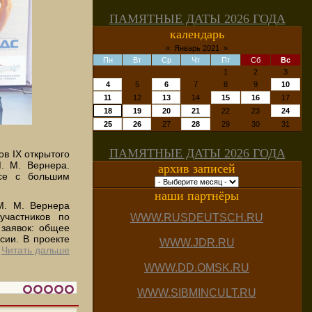
ПАМЯТНЫЕ ДАТЫ 2026 ГОДА
календарь
«
Январь 2021
»
Пн
Вт
Ср
Чт
Пт
Сб
Вс
1
2
3
4
5
6
7
8
9
10
11
12
13
14
15
16
17
18
19
20
21
22
23
24
25
26
27
28
29
30
31
ПАМЯТНЫЕ ДАТЫ 2026 ГОДА
в IX открытого
. М. Вернера.
архив записей
рсе с большим
наши партнёры
М. М. Вернера
участников по
WWW.RUSDEUTSCH.RU
 заявок: общее
сии. В проекте
WWW.JDR.RU
.
Читать дальше
WWW.DD.OMSK.RU
WWW.SIBMINCULT.RU