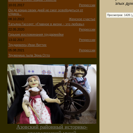
злых дух
10.01.2017
Репрессии
Он до конца своих дней не смог освободиться от
страха...
Просмотров:
1426
|
08.10.2022
Женское счастье
Татьяна Гассерт: «Главное в жизни – это любовь»
22.05.2020
Репрессии
Горькие воспоминания трудармейки
13.02.2017
Репрессии
Трудармеец Иван Виттих
05.08.2021
Репрессии
Труженица тыла Эрна Отто
Азовский районный историко-