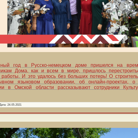
ный год в Русско-немецком доме пришелся на врем
никам Дома, как и всем в мире, пришлось перестроит
работы. И это удалось без больших потерь! О строитель
ывном языковом образовании, об онлайн-проектах, о
ии в Омской области рассказывают сотрудники Культу
Дата:
24.05.2021