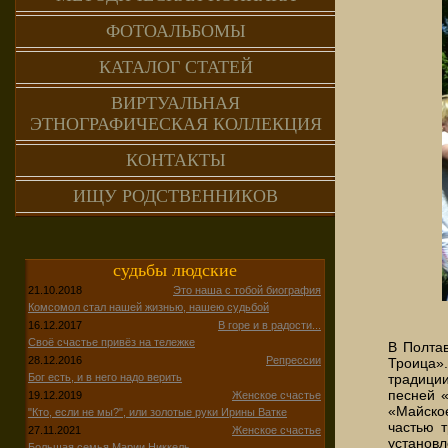
ФОТОАЛЬБОМЫ
КАТАЛОГ СТАТЕЙ
ВИРТУАЛЬНАЯ
ЭТНОГРАФИЧЕСКАЯ КОЛЛЕКЦИЯ
КОНТАКТЫ
ИЩУ РОДСТВЕННИКОВ
судьбы людские
21.10.2018
Это наша с тобой биография
Комсомол стал нашей жизнью, нашею судьбой
16.12.2017
В горе и в радости...
Своё счастье привёз на тележке
В Полтав
28.12.2016
Репрессии
Троица»
Бог есть, и в него надо верить
традиции
песней «
19.12.2019
Женское счастье
«Майско
"Кто, если не мы?", или золотые руки Ирины Ватке
частью 
27.11.2021
Женское счастье
установл
Большая семья Марии Никкель