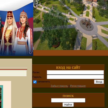
вход на сайт
Логин:
Пароль:
запомнить
Забыл пароль
|
Регистрация
поиск