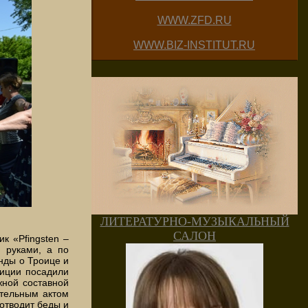
WWW.ZFD.RU
WWW.BIZ-INSTITUT.RU
ЛИТЕРАТУРНО-МУЗЫКАЛЬНЫЙ
САЛОН
к «Pfingsten –
 руками, а по
нды о Троице и
диции посадили
жной составной
ительным актом
отводит беды и