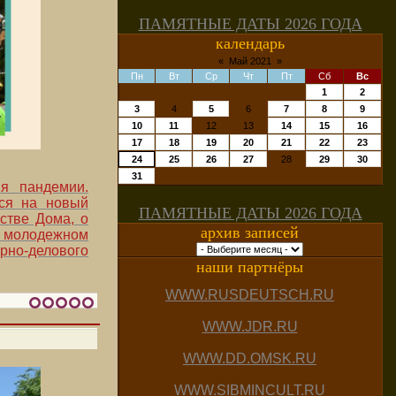
ПАМЯТНЫЕ ДАТЫ 2026 ГОДА
календарь
«
Май 2021
»
Пн
Вт
Ср
Чт
Пт
Сб
Вс
1
2
3
4
5
6
7
8
9
10
11
12
13
14
15
16
17
18
19
20
21
22
23
24
25
26
27
28
29
30
31
я пандемии.
ься на новый
ПАМЯТНЫЕ ДАТЫ 2026 ГОДА
стве Дома, о
архив записей
 молодежном
рно-делового
наши партнёры
WWW.RUSDEUTSCH.RU
WWW.JDR.RU
WWW.DD.OMSK.RU
WWW.SIBMINCULT.RU