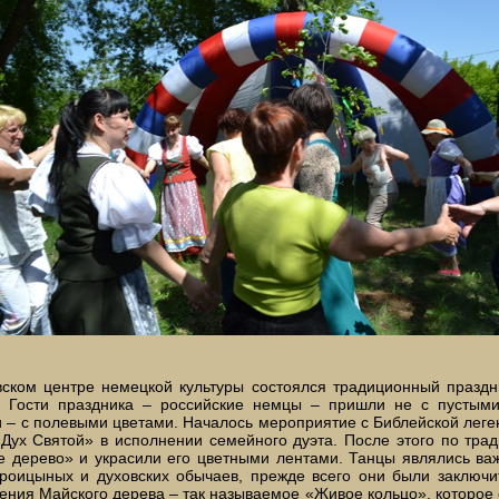
ском центре немецкой культуры состоялся традиционный праздни
. Гости праздника – российские немцы – пришли не с пустыми
 – с полевыми цветами. Началось мероприятие с Библейской леге
Дух Святой» в исполнении семейного дуэта. После этого по тра
е дерево» и украсили его цветными лентами. Танцы являлись ва
троицыных и духовских обычаев, прежде всего они были заключ
ения Майского дерева – так называемое «Живое кольцо», которое 