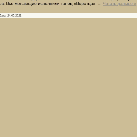
ов. Все желающие исполнили танец «Воротца».
...
Читать дальше »
Дата:
24.05.2021