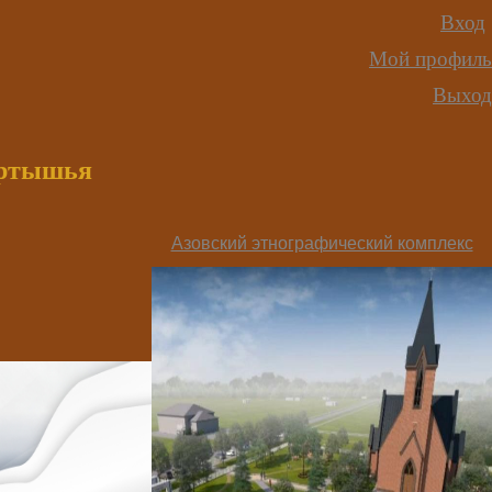
Вход
Мой профиль
Выход
иртышья
Азовский этнографический комплекс