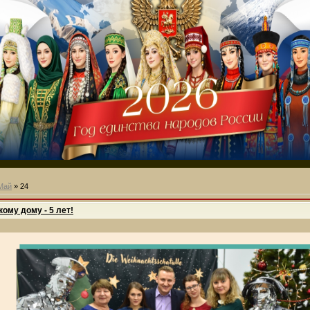
Май
»
24
ому дому - 5 лет!