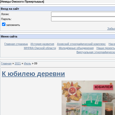
[
Немцы Омского Прииртышья
]
Вход на сайт
Логин:
Пароль:
запомнить
Забыл
Меню сайта
Главная страница
История развития
Азовский этнографический комплекс
Насе
МННКА Омской области
Молодёжные объединения
Наши проект
Виртуальная этнографическа
Главная
»
2021
»
Июль
»
09
К юбилею деревни