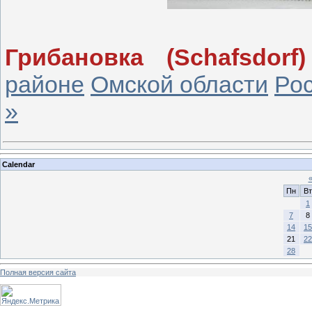
Грибановка (Schafsdorf)
районе
Омской области
Ро
»
Calendar
Пн
Вт
1
7
8
14
15
21
22
28
Полная версия сайта