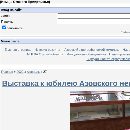
[
Немцы Омского Прииртышья
]
Вход на сайт
Логин:
Пароль:
запомнить
Забыл
Меню сайта
Главная страница
История развития
Азовский этнографический комплекс
Насе
МННКА Омской области
Молодёжные объединения
Наши проект
Виртуальная этнографическа
Главная
»
2022
»
Февраль
»
27
Выставка к юбилею Азовского не