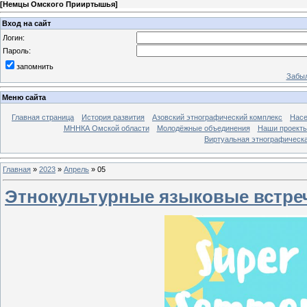
[
Немцы Омского Прииртышья
]
Вход на сайт
Логин:
Пароль:
запомнить
Забыл
Меню сайта
Главная страница
История развития
Азовский этнографический комплекс
Насе
МННКА Омской области
Молодёжные объединения
Наши проект
Виртуальная этнографическа
Главная
»
2023
»
Апрель
»
05
Этнокультурные языковые встреч