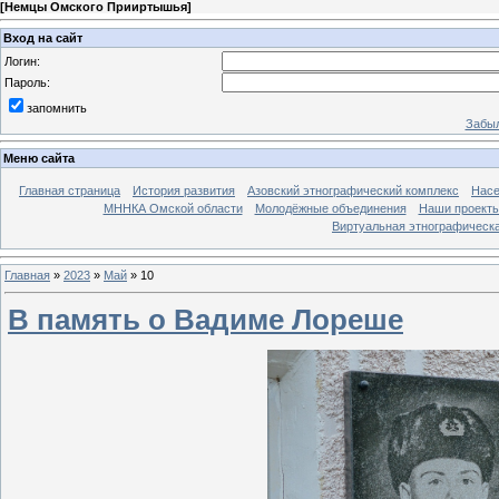
[
Немцы Омского Прииртышья
]
Вход на сайт
Логин:
Пароль:
запомнить
Забыл
Меню сайта
Главная страница
История развития
Азовский этнографический комплекс
Насе
МННКА Омской области
Молодёжные объединения
Наши проект
Виртуальная этнографическа
Главная
»
2023
»
Май
»
10
В память о Вадиме Лореше