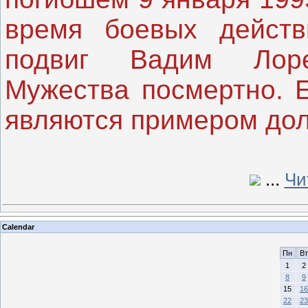
время боевых действ
подвиг Вадим Лор
Мужества посмертно. Е
являются примером дол
...
Чи
Calendar
Пн
Вт
1
2
8
9
15
16
22
23