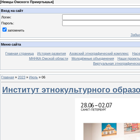
[
Немцы Омского Прииртышья
]
Вход на сайт
Логин:
Пароль:
запомнить
Забыл
Меню сайта
Главная страница
История развития
Азовский этнографический комплекс
Насе
МННКА Омской области
Молодёжные объединения
Наши проект
Виртуальная этнографическа
Главная
»
2023
»
Июль
»
06
Институт этнокультурного образ