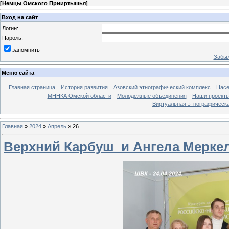
[
Немцы Омского Прииртышья
]
Вход на сайт
Логин:
Пароль:
запомнить
Забыл
Меню сайта
Главная страница
История развития
Азовский этнографический комплекс
Насе
МННКА Омской области
Молодёжные объединения
Наши проект
Виртуальная этнографическа
Главная
»
2024
»
Апрель
»
26
Верхний Карбуш и Ангела Мерке