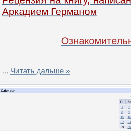
Рецензия на книгу, написа
Аркадием Германом
Ознакомительн
...
Читать дальше »
Calendar
Пн
Вт
1
2
8
9
15
16
22
23
29
30