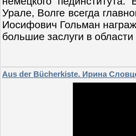
немецкого пединститута. 
Урале, Волге всегда главн
Иосифович Гольман награж
большие заслуги в области
Aus der Bücherkiste. Ирина Словц