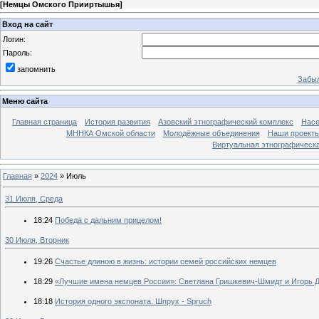
[
Немцы Омского Прииртышья
]
Вход на сайт
Логин:
Пароль:
запомнить
Забыл
Меню сайта
Главная страница
История развития
Азовский этнографический комплекс
Насе
МННКА Омской области
Молодёжные объединения
Наши проект
Виртуальная этнографическа
Главная
»
2024
»
Июль
31 Июля, Среда
18:24
Победа с дальним прицелом!
30 Июля, Вторник
19:26
Счастье длиною в жизнь: истории семей российских немцев
18:29
«Лучшие имена немцев России»: Светлана Гришкевич-Шмидт и Игорь 
18:18
История одного экспоната. Шпрух - Spruch