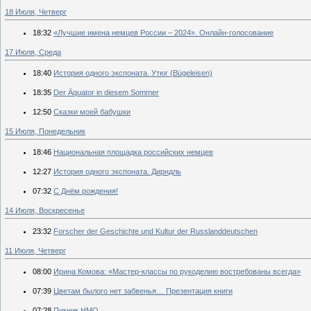
18 Июля, Четверг
18:32
«Лучшие имена немцев России – 2024». Онлайн-голосование
17 Июля, Среда
18:40
История одного экспоната. Утюг (Bügeleisen)
18:35
Der Äquator in diesem Sommer
12:50
Сказки моей бабушки
15 Июля, Понедельник
18:46
Национальная площадка российских немцев
12:27
История одного экспоната. Дирндль
07:32
С Днём рождения!
14 Июля, Воскресенье
23:32
Forscher der Geschichte und Kultur der Russlanddeutschen
11 Июля, Четверг
08:00
Ирина Комова: «Мастер-классы по рукоделию востребованы всегда»
07:39
Цветам былого нет забвенья… Презентация книги
07:28
Пикник НМО