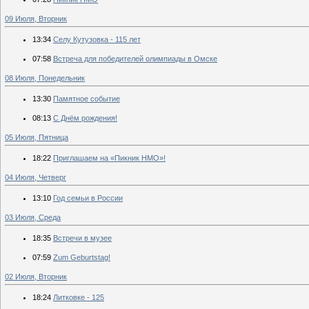
09 Июля, Вторник
13:34
Селу Кутузовка - 115 лет
07:58
Встреча для победителей олимпиады в Омске
08 Июля, Понедельник
13:30
Памятное событие
08:13
С Днём рождения!
05 Июля, Пятница
18:22
Приглашаем на «Пикник НМО»!
04 Июля, Четверг
13:10
Год семьи в России
03 Июля, Среда
18:35
Встречи в музее
07:59
Zum Geburtstag!
02 Июля, Вторник
18:24
Литковке - 125