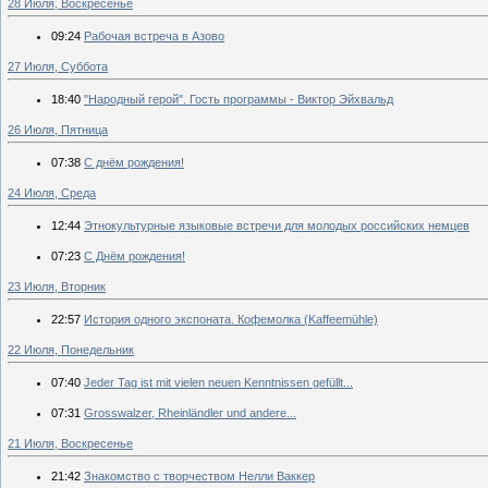
28 Июля, Воскресенье
09:24
Рабочая встреча в Азово
27 Июля, Суббота
18:40
"Народный герой". Гость программы - Виктор Эйхвальд
26 Июля, Пятница
07:38
С днём рождения!
24 Июля, Среда
12:44
Этнокультурные языковые встречи для молодых российских немцев
07:23
С Днём рождения!
23 Июля, Вторник
22:57
История одного экспоната. Кофемолка (Kaffeemühle)
22 Июля, Понедельник
07:40
Jeder Tag ist mit vielen neuen Kenntnissen gefüllt...
07:31
Grosswalzer, Rheinländler und andere...
21 Июля, Воскресенье
21:42
Знакомство с творчеством Нелли Ваккер