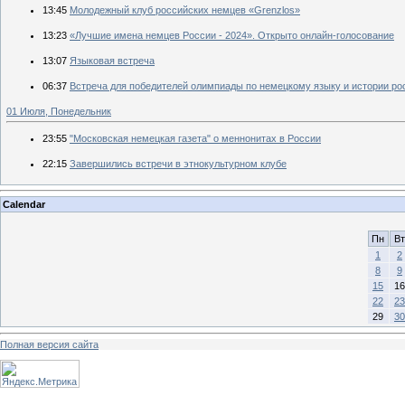
13:45
Молодежный клуб российских немцев «Grenzlos»
13:23
«Лучшие имена немцев России - 2024». Открыто онлайн-голосование
13:07
Языковая встреча
06:37
Встреча для победителей олимпиады по немецкому языку и истории ро
01 Июля, Понедельник
23:55
"Московская немецкая газета" о меннонитах в России
22:15
Завершились встречи в этнокультурном клубе
Calendar
Пн
Вт
1
2
8
9
15
16
22
23
29
30
Полная версия сайта