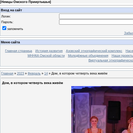
[
Немцы Омского Прииртышья
]
Вход на сайт
Логин:
Пароль:
запомнить
Забыл
Меню сайта
Главная страница
История развития
Азовский этнографический комплекс
Насе
МННКА Омской области
Молодёжные объединения
Наши проект
Виртуальная этнографическа
Главная
»
2023
»
Февраль
»
14
» Дом, в котором четверть века живём
Дом, в котором четверть века живём