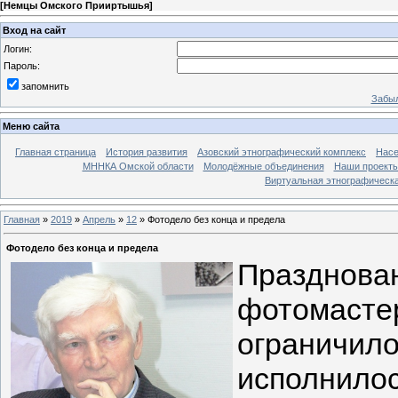
[
Немцы Омского Прииртышья
]
Вход на сайт
Логин:
Пароль:
запомнить
Забыл
Меню сайта
Главная страница
История развития
Азовский этнографический комплекс
Насе
МННКА Омской области
Молодёжные объединения
Наши проект
Виртуальная этнографическа
Главная
»
2019
»
Апрель
»
12
» Фотодело без конца и предела
Фотодело без конца и предела
Празднов
фотомас
ограничило
исполнил