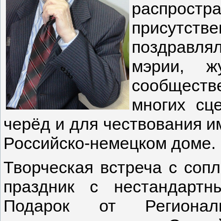
распрос
присутст
поздравля
мэрии, ж
сообществ
многих сц
черёд и для чествования и
Российско-немецком доме.
Творческая встреча с соп
праздник с нестандартн
Подарок от Региональн