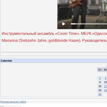
Инструментальный ансамбль «Cover Time». МБУК «Одесск
Marianna (Siebzehn Jahre, goldblonde Haare). Руководител
Calendar
Пн
Вт
2
3
9
10
16
17
23
24
30
Полная версия сайта