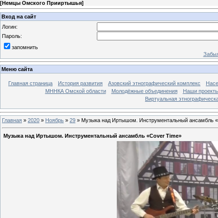
[
Немцы Омского Прииртышья
]
Вход на сайт
Логин:
Пароль:
запомнить
Забыл
Меню сайта
Главная страница
История развития
Азовский этнографический комплекс
Насе
МННКА Омской области
Молодёжные объединения
Наши проект
Виртуальная этнографическа
Главная
»
2020
»
Ноябрь
»
29
» Музыка над Иртышом. Инструментальный ансамбль «
Музыка над Иртышом. Инструментальный ансамбль «Cover Time»