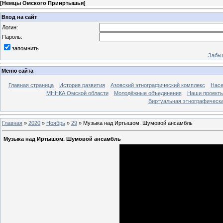
[
Немцы Омского Прииртышья
]
Вход на сайт
Логин:
Пароль:
запомнить
Забыл
Меню сайта
Главная страница
История развития
Азовский этнографический комплекс
Насе
МННКА Омской области
Молодёжные объединения
Наши проект
Виртуальная этнографическа
Главная
»
2020
»
Ноябрь
»
29
» Музыка над Иртышом. Шумовой ансамбль
Музыка над Иртышом. Шумовой ансамбль