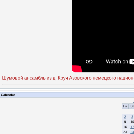
Шумовой ансамбль из д. Круч Азовского немецкого национ
Calendar
Пн
Вт
2
3
9
10
16
17
23
24