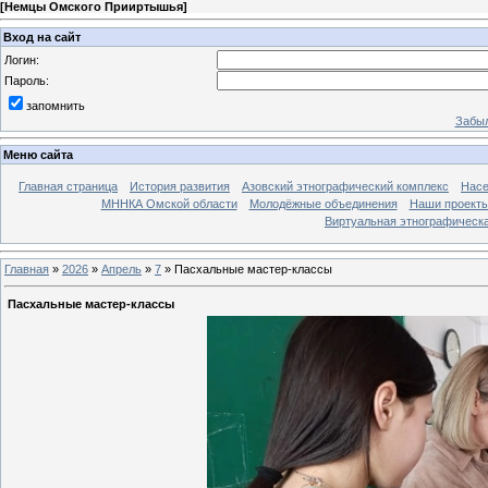
[
Немцы Омского Прииртышья
]
Вход на сайт
Логин:
Пароль:
запомнить
Забыл
Меню сайта
Главная страница
История развития
Азовский этнографический комплекс
Насе
МННКА Омской области
Молодёжные объединения
Наши проект
Виртуальная этнографическа
Главная
»
2026
»
Апрель
»
7
» Пасхальные мастер-классы
Пасхальные мастер-классы