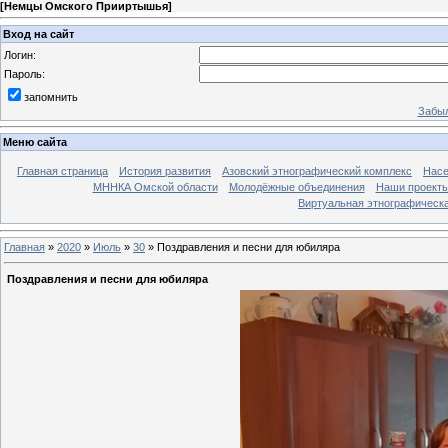
[
Немцы Омского Прииртышья
]
Вход на сайт
Логин:
Пароль:
запомнить
Забыл
Меню сайта
Главная страница
История развития
Азовский этнографический комплекс
Насе
МННКА Омской области
Молодёжные объединения
Наши проект
Виртуальная этнографическа
Главная
»
2020
»
Июль
»
30
» Поздравления и песни для юбиляра
Поздравления и песни для юбиляра