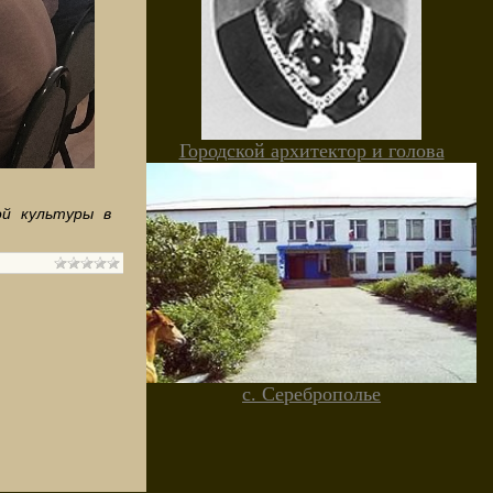
Городской архитектор и голова
ой культуры в
с. Сереброполье