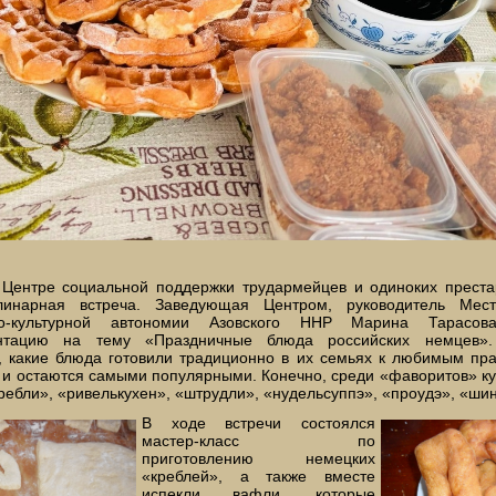
 Центре социальной поддержки трудармейцев и одиноких прест
линарная встреча. Заведующая Центром, руководитель Мес
но-культурной автономии Азовского ННР Марина Тарасова
ентацию на тему «Праздничные блюда российских немцев»
, какие блюда готовили традиционно в их семьях к любимым пра
и остаются самыми популярными. Конечно, среди «фаворитов» ку
ребли», «ривелькухен», «штрудли», «нудельсуппэ», «проудэ», «ши
В ходе встречи состоялся
мастер-класс по
приготовлению немецких
«креблей», а также вместе
испекли вафли, которые