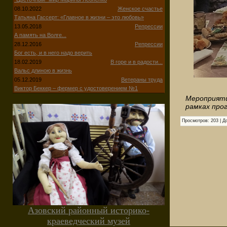
08.10.2022
Женское счастье
Татьяна Гассерт: «Главное в жизни – это любовь»
13.05.2018
Репрессии
А память на Волге...
28.12.2016
Репрессии
Бог есть, и в него надо верить
18.02.2019
В горе и в радости...
Вальс длиною в жизнь
05.12.2019
Ветераны труда
Виктор Беккер – фермер с удостоверением №1
Мероприят
рамках про
Просмотров
:
203
|
Д
Азовский районный историко-
краеведческий музей