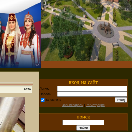
вход на сайт
Логин:
12:54
Пароль:
запомнить
Забыл пароль
|
Регистрация
поиск