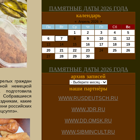
ПАМЯТНЫЕ ДАТЫ 2026 ГОДА
календарь
«
Апрель 2026
»
Пн
Вт
Ср
Чт
Пт
Сб
Вс
1
2
3
4
5
6
7
8
9
10
11
12
13
14
15
16
17
18
19
20
21
22
23
24
25
26
27
28
29
30
ПАМЯТНЫЕ ДАТЫ 2026 ГОДА
архив записей
арелых граждан
тной немецкой
наши партнёры
 подготовила
. Собравшиеся
WWW.RUSDEUTSCH.RU
здникам, какие
хни российских
WWW.JDR.RU
нцсуппэ».
WWW.DD.OMSK.RU
WWW.SIBMINCULT.RU