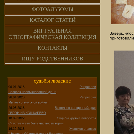
ФОТОАЛЬБОМЫ
КАТАЛОГ СТАТЕЙ
ВИРТУАЛЬНАЯ
Завершилос
ЭТНОГРАФИЧЕСКАЯ КОЛЛЕКЦИЯ
приготовили
КОНТАКТЫ
ИЩУ РОДСТВЕННИКОВ
судьбы людские
06.01.2018
Репрессии
Человек необыкновенной души
26.04.2020
Репрессии
Мы не хотели этой войны!
26.05.2018
Выполняя священный долг
ГЕРОЙ ИЗ КОШКАРЕВО
10.09.2022
Судьбы крутые повороты
Счастье – это быть частью истории
16.12.2018
Женское счастье
"Цветочный" мир Марины Леоненко