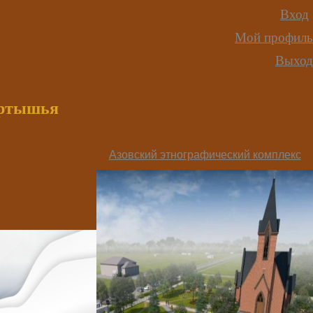
Вход
Мой профиль
Выход
иртышья
Азовский этнографический комплекс